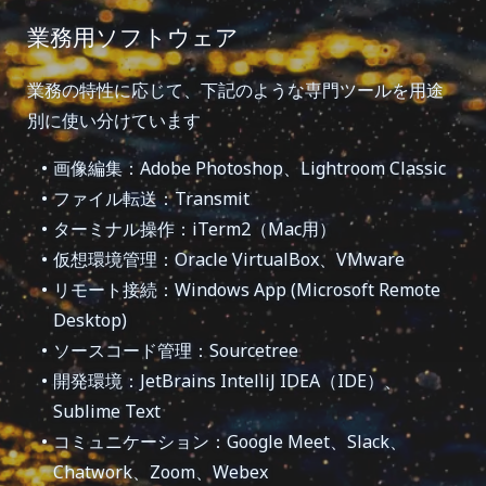
業務用ソフトウェア
業務の特性に応じて、下記のような専門ツールを用途
別に使い分けています
画像編集：Adobe Photoshop、Lightroom Classic
ファイル転送：Transmit
ターミナル操作：iTerm2（Mac用）
仮想環境管理：Oracle VirtualBox、VMware
リモート接続：Windows App (Microsoft Remote
Desktop)
ソースコード管理：Sourcetree
開発環境：JetBrains IntelliJ IDEA（IDE）、
Sublime Text
コミュニケーション：Google Meet、Slack、
Chatwork、Zoom、Webex