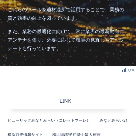
これらのツールを適材適所で活用することで、業務の
質と効率の向上を図っています。
また、業務の最適化に向けて、常に業界の最新動向に
アンテナを張り、必要に応じて環境の見直しやアップ
デートも行っています。
2,179
LINK
ヒューリックみなとみらい（コレットマーレ）
みなとみらい21
横浜観光情報サイト
横浜総鎮守 伊勢山皇大神宮