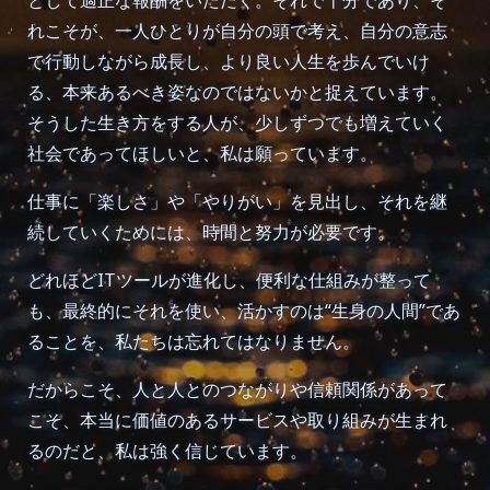
として適正な報酬をいただく。それで十分であり、そ
れこそが、一人ひとりが自分の頭で考え、自分の意志
で行動しながら成長し、より良い人生を歩んでいけ
る、本来あるべき姿なのではないかと捉えています。
そうした生き方をする人が、少しずつでも増えていく
社会であってほしいと、私は願っています。
仕事に「楽しさ」や「やりがい」を見出し、それを継
続していくためには、時間と努力が必要です。
どれほどITツールが進化し、便利な仕組みが整って
も、最終的にそれを使い、活かすのは“生身の人間”であ
ることを、私たちは忘れてはなりません。
だからこそ、人と人とのつながりや信頼関係があって
こそ、本当に価値のあるサービスや取り組みが生まれ
るのだと、私は強く信じています。