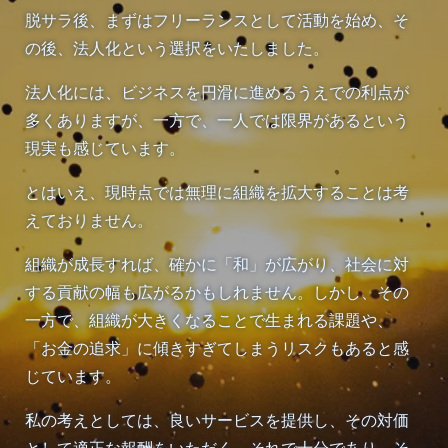
脱サラ後、まずはフリーランスとして活動を始め、そ
の後、法人化という選択をいたしました。
法人化には、ビジネスを円滑に進めるうえでの利点が
多くありますが、一方で、一人では限界があるという
現実も感じています。
とはいえ、現時点では無理に組織を拡大することは考
えておりません。
組織が成長すれば、確かに「和」が広がり、社会に対
する貢献の幅も広がるかもしれません。しかし、その
一方で、組織が大きくなることで生まれる課題や、
「お金の追求」に傾きすぎてしまうリスクもあると感
じています。
私の考えとしては、良いサービスを提供し、その対価