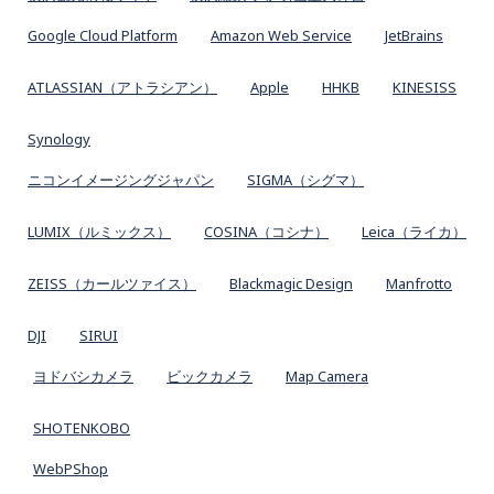
Google Cloud Platform
Amazon Web Service
JetBrains
ATLASSIAN（アトラシアン）
Apple
HHKB
KINESISS
Synology
ニコンイメージングジャパン
SIGMA（シグマ）
LUMIX（ルミックス）
COSINA（コシナ）
Leica（ライカ）
ZEISS（カールツァイス）
Blackmagic Design
Manfrotto
DJI
SIRUI
ヨドバシカメラ
ビックカメラ
Map Camera
SHOTENKOBO
WebPShop