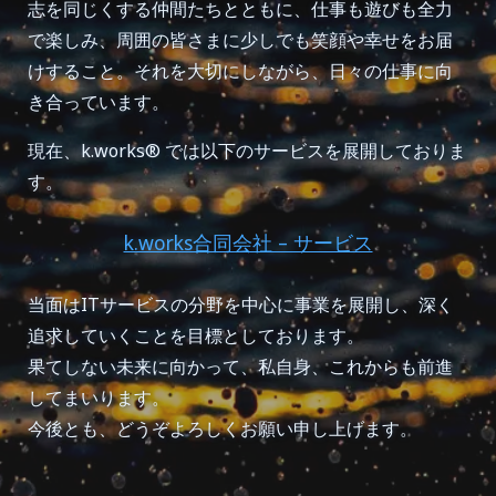
志を同じくする仲間たちとともに、仕事も遊びも全力
で楽しみ、周囲の皆さまに少しでも笑顔や幸せをお届
けすること。それを大切にしながら、日々の仕事に向
き合っています。
現在、k.works® では以下のサービスを展開しておりま
す。
k.works合同会社 – サービス
当面はITサービスの分野を中心に事業を展開し、深く
追求していくことを目標としております。
果てしない未来に向かって、私自身、これからも前進
してまいります。
今後とも、どうぞよろしくお願い申し上げます。