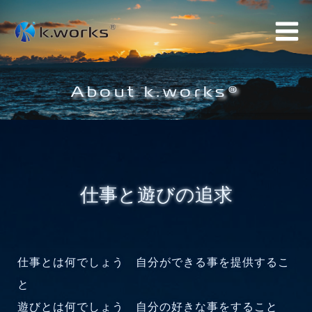
コ
ン
テ
ン
ツ
About k.works®
へ
ス
キ
ッ
プ
仕事と遊びの追求
仕事とは何でしょう 自分ができる事を提供するこ
と
遊びとは何でしょう 自分の好きな事をすること