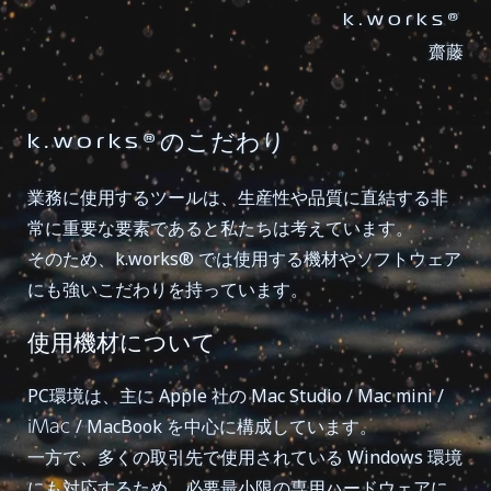
k.works®
齋藤
のこだわり
k.works®
業務に使用するツールは、生産性や品質に直結する非
常に重要な要素であると私たちは考えています。
そのため、k.works® では使用する機材やソフトウェア
にも強いこだわりを持っています。
使用機材について
PC環境は、主に Apple 社の Mac Studio / Mac mini /
iMac
/ MacBook を中心に構成しています。
一方で、多くの取引先で使用されている Windows 環境
にも対応するため、必要最小限の専用ハードウェアに