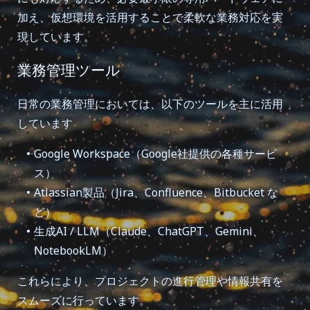
加え、仮想環境を活用することで柔軟な業務対応を実
現しています。
業務管理ツール
日常の業務管理においては、以下のツールを主に活用
しています
Google Workspace（Google社提供の各種サービ
ス）
Atlassian製品（Jira、Confluence、Bitbucket な
ど）
生成AI / LLM（Claude、ChatGPT、Gemini、
NotebookLM）
これらにより、プロジェクトの進行管理や情報共有を
スムーズに行っています。