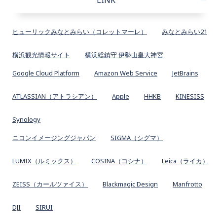
LINK
ヒューリックみなとみらい（コレットマーレ）
みなとみらい21
横浜観光情報サイト
横浜総鎮守 伊勢山皇大神宮
Google Cloud Platform
Amazon Web Service
JetBrains
ATLASSIAN（アトラシアン）
Apple
HHKB
KINESISS
Synology
ニコンイメージングジャパン
SIGMA（シグマ）
LUMIX（ルミックス）
COSINA（コシナ）
Leica（ライカ）
ZEISS（カールツァイス）
Blackmagic Design
Manfrotto
DJI
SIRUI