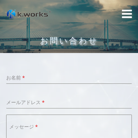
コ
ン
テ
ン
お問い合わせ
ツ
へ
ス
キ
ッ
お名前
*
プ
メールアドレス
*
メッセージ
*