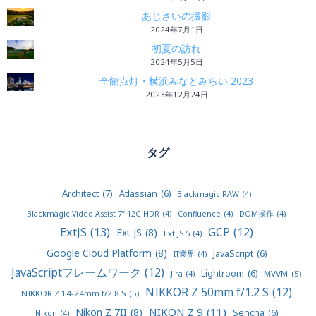
あじさいの撮影
2024年7月1日
初夏の訪れ
2024年5月5日
全館点灯・横浜みなとみらい 2023
2023年12月24日
タグ
Architect
(7)
Atlassian
(6)
Blackmagic RAW
(4)
Blackmagic Video Assist 7” 12G HDR
(4)
Confluence
(4)
DOM操作
(4)
ExtJS
(13)
GCP
(12)
Ext JS
(8)
Ext JS 5
(4)
Google Cloud Platform
(8)
JavaScript
(6)
IT業界
(4)
JavaScriptフレームワーク
(12)
Lightroom
(6)
MVVM
(5)
Jira
(4)
NIKKOR Z 50mm f/1.2 S
(12)
NIKKOR Z 14-24mm f/2.8 S
(5)
NIKON Z 9
(11)
Nikon Z 7II
(8)
Sencha
(6)
Nikon
(4)