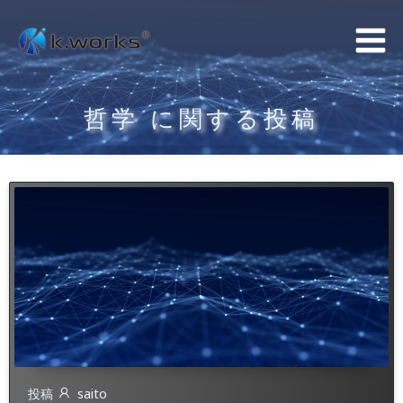
コ
ン
テ
ン
哲学 に関する投稿
ツ
へ
ス
キ
ッ
プ
投稿
saito