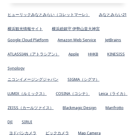
ヒューリックみなとみらい（コレットマーレ）
みなとみらい21
横浜観光情報サイト
横浜総鎮守 伊勢山皇大神宮
Google Cloud Platform
Amazon Web Service
JetBrains
ATLASSIAN（アトラシアン）
Apple
HHKB
KINESISS
Synology
ニコンイメージングジャパン
SIGMA（シグマ）
LUMIX（ルミックス）
COSINA（コシナ）
Leica（ライカ）
ZEISS（カールツァイス）
Blackmagic Design
Manfrotto
DJI
SIRUI
ヨドバシカメラ
ビックカメラ
Map Camera