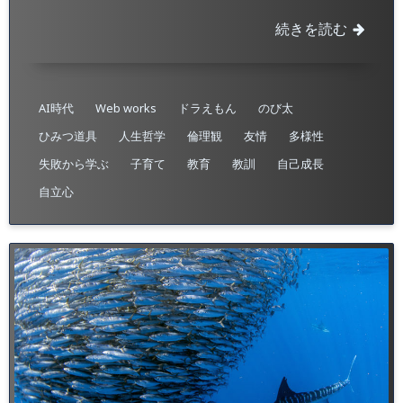
続きを読む
AI時代
Web works
ドラえもん
のび太
ひみつ道具
人生哲学
倫理観
友情
多様性
失敗から学ぶ
子育て
教育
教訓
自己成長
自立心