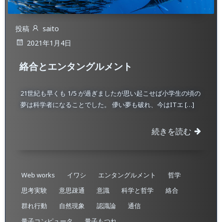
投稿
saito
2021年1月4日
絡合とエンタングルメント
21世紀も早くも 1/5 が過ぎましたが思い起こせば小学生の頃の
夢は科学者になることでした。 儚い夢も破れ、今はITエ […]
続きを読む
Web works
イワシ
エンタングルメント
哲学
思考実験
意思疎通
意識
科学と哲学
絡合
群れ行動
自然現象
認識論
通信
量子コンピュータ
量子もつれ