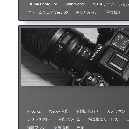
SIGMA Photo Pro
Web works
WebPアニメーショ
ファームウェア Ver.3.00
みなとみらい
写真撮影
k.works
Web用写真
お問い合わせ
カメラマン
レタッチ対応
写真アルバム
写真撮影サービス
撮影プラン
撮影依頼
横浜