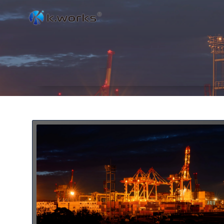
コ
ン
テ
ン
ツ
へ
ス
キ
ッ
プ