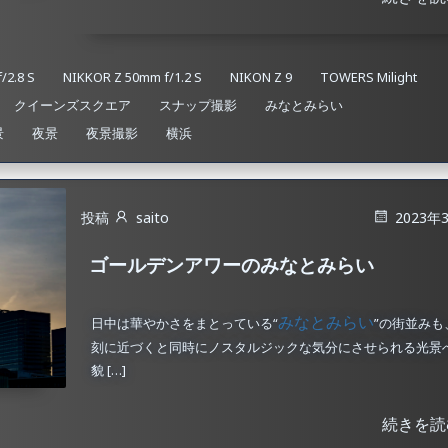
/2.8 S
NIKKOR Z 50mm f/1.2 S
NIKON Z 9
TOWERS Milight
クイーンズスクエア
スナップ撮影
みなとみらい
景
夜景
夜景撮影
横浜
投稿
saito
2023年
ゴールデンアワーのみなとみらい
みなとみらい
日中は華やかさをまとっている“
”の街並みも
刻に近づくと同時にノスタルジックな気分にさせられる光景
貌 […]
続きを読