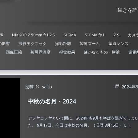
続きを読
VR
NIKKOR Z 50mm f/1.2 S
SIGMA
SIGMA fp L
Z 9
カメ
の影響
撮影テクニック
撮影距離
望遠ズーム
望遠レンズ
画像圧縮
被写界深度
視覚効果​
遙かなるもの・横浜
遠距
投稿
saito
2024年
中秋の名月・2024
アレヤコレヤという間に、2024年も9月も半ばを過ぎてしま
た。 9月17日、今日は中秋の名月。（旧暦 8月15日） […]