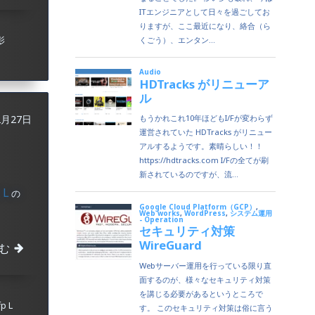
影
2月27日
 L
の
む
p L