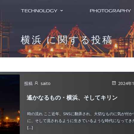
TECHNOLOGY
PHOTOGRAPHY
横浜 に関する投稿
投稿
saito
2024年
遙かなるもの・横浜、そしてキリン
時の流れ ここ近年、SNSに翻弄され、大切なものに気が付か
に、そして流されるように生きているような時代になってき
[…]