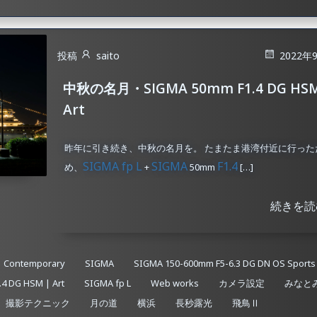
投稿
saito
2022年
中秋の名月・SIGMA 50mm F1.4 DG HSM
Art
昨年に引き続き、中秋の名月を。 たまたま港湾付近に行った
SIGMA fp L
SIGMA
F1.4
め、
+
50mm
[…]
続きを読
| Contemporary
SIGMA
SIGMA 150-600mm F5-6.3 DG DN OS Sports
4 DG HSM | Art
SIGMA fp L
Web works
カメラ設定
みなと
撮影テクニック
月の道
横浜
長秒露光
飛鳥Ⅱ