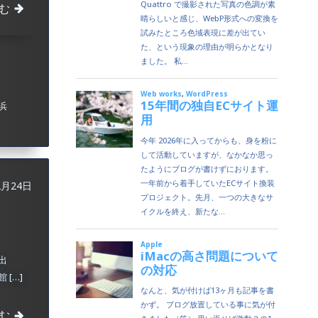
む
浜
2月24日
出
[…]
む