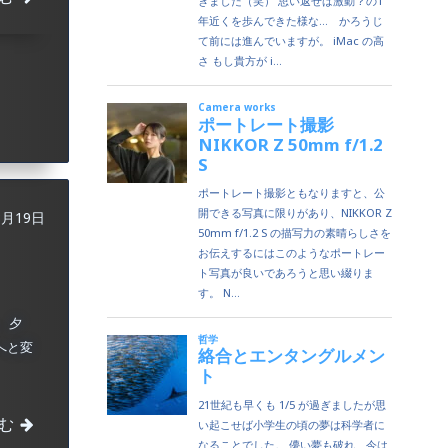
3月19日
、夕
へと変
む