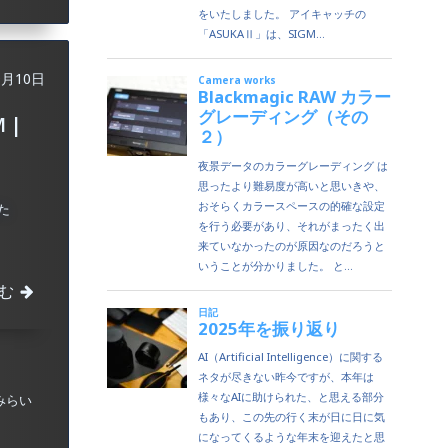
9月10日
 |
た
む
みらい