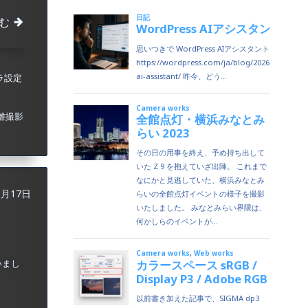
む
ラ設定
離撮影
9月17日
いまし