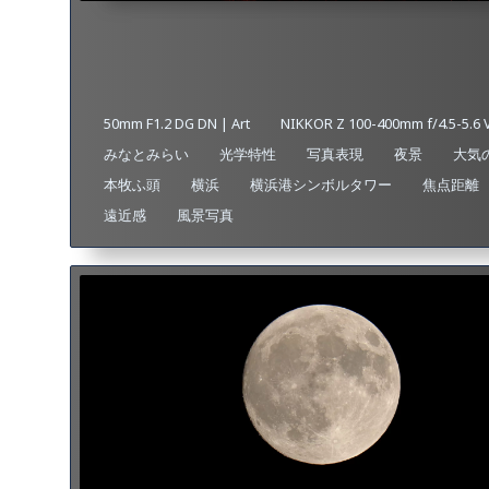
50mm F1.2 DG DN | Art
NIKKOR Z 100-400mm f/4.5-5.6 
みなとみらい
光学特性
写真表現
夜景
大気
本牧ふ頭
横浜
横浜港シンボルタワー
焦点距離
遠近感
風景写真