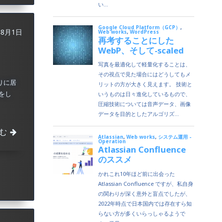
年8月1日
りに居
をし
む