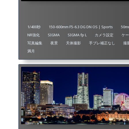
1/400秒
150-600mm F5-6.3 DG DN OS | Sports
50mm
NR強化
SIGMA
SIGMA fp L
カメラ設定
ケー
写真編集
夜景
天体撮影
手ブレ補正なし
撮
満月