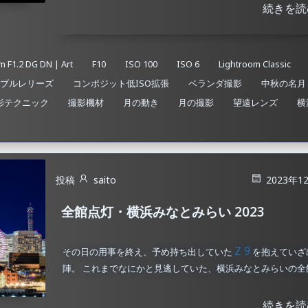
続きを読
 F1.2 DG DN | Art
F10
ISO 100
ISO 6
Lightroom Classic
ブルレリーズ
コンポジット低ISO拡張
ベランダ撮影
中秋の名月
影テクニック
撮影機材
月の動き
月の撮影
望遠レンズ
横
投稿
saito
2023年1
全館点灯・横浜みなとみらい 2023
Z 9
その日の用事を終え、予め持ち出していた
を抱えていざ
陣。 これまでなにかと見逃していた、横浜みなとみらいの全館 
続きを読