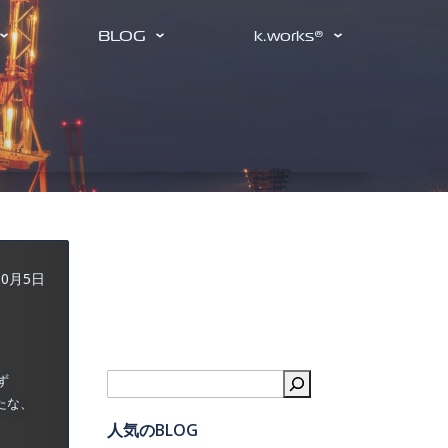
BLOG
k.works®
10月5日
ず
検索
たな、
人気のBLOG