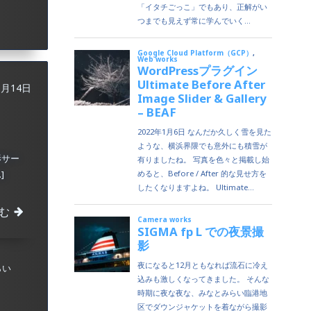
9月14日
影サー
]
む
らい