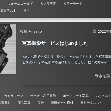
ン
ウォームゴールド
カメラ設定
カラーモード
撮影テスト
横浜
投稿
saito
2022年
写真撮影サービスはじめました
k.works開始当初より、長らくしたためておりました写真撮
ビスのページを公開する運びとなりました。 数々の方から […
続きを読
カメラワーク
サービス利用規約
ポートレート写真
みなとみ
出張撮影
商品写真
夜景
撮影データ提供
撮影テクニック