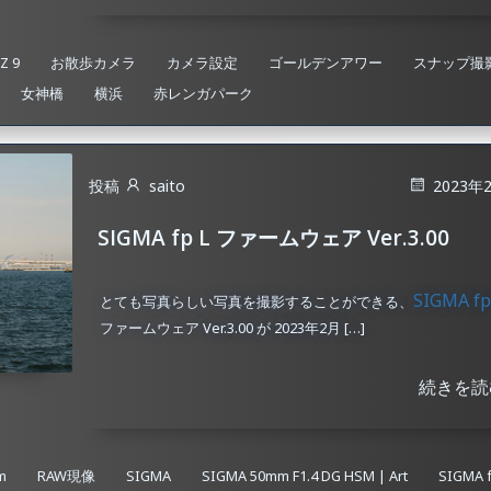
Z 9
お散歩カメラ
カメラ設定
ゴールデンアワー
スナップ撮
女神橋
横浜
赤レンガパーク
投稿
saito
2023年
SIGMA fp L ファームウェア Ver.3.00
SIGMA fp
とても写真らしい写真を撮影することができる、
ファームウェア Ver.3.00 が 2023年2月 […]
続きを読
m
RAW現像
SIGMA
SIGMA 50mm F1.4 DG HSM | Art
SIGMA f