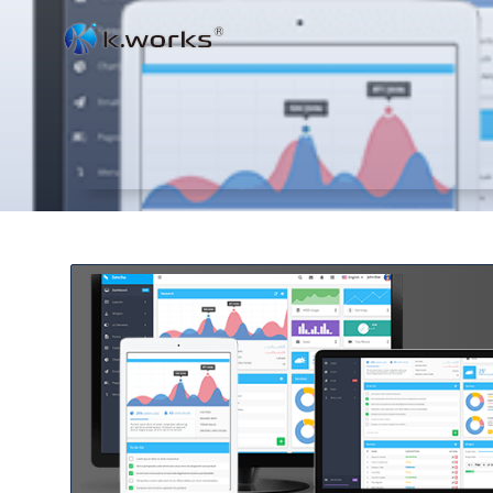
コ
ン
テ
ン
ツ
へ
ス
キ
ッ
プ