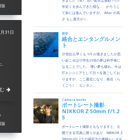
用版
5月31日
た、
む
s
用版