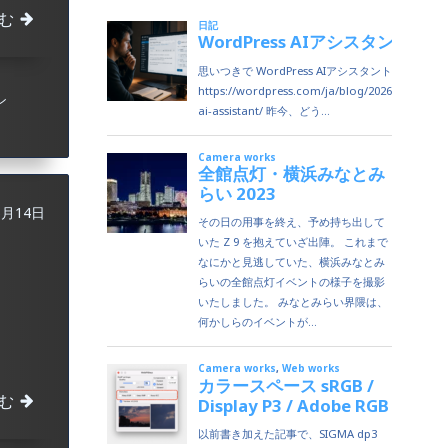
む
ン
6月14日
む