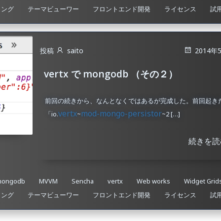
ィング
テーマビューワー
フロントエンド開発
ライセンス
試
投稿
saito
2014年
vertx で mongodb （その２）
前回の続きから、なんとなくではあるが完成した。前回起き
vertx
mod-mongo-persistor
「io.
~
~2 […]
続きを読
mongodb
MVVM
Sencha
vertx
Web works
Widget Grid
ィング
テーマビューワー
フロントエンド開発
ライセンス
試