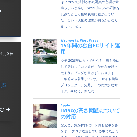
r
示
年6月3日
 JS
む