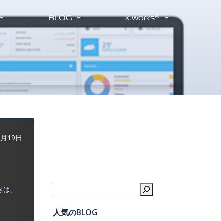
BLOG
k.works®
8月19日
検索
きは、
人気のBLOG