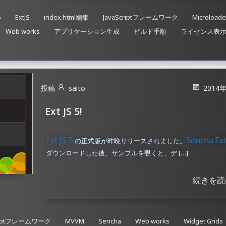
5
ExtJS
index.html編集
JavaScriptフレームワーク
Microloade
Web works
アプリケーション生成
ビルド手順
ライセンス表
投稿
saito
2014
Ext JS 5!
Ext JS 5
Sencha
Ext
の正式版が昨晩リリースされました。
ダウンロードした後、サンプルを覗くと、デ […]
続きを読
criptフレームワーク
MVVM
Sencha
Web works
Widget Grids