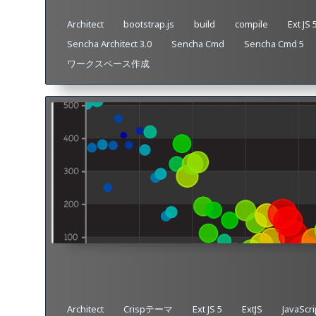
Architect
bootstrap.js
build
compile
Ext JS 
Sencha Architect 3.0
Sencha Cmd
Sencha Cmd 5
ワークスペース作成
Architect
Crispテーマ
Ext JS 5
ExtJS
JavaS