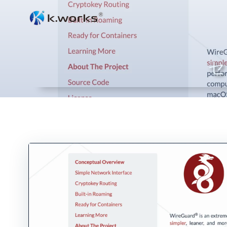
コ
ン
テ
ン
セ
ツ
へ
ス
キ
ッ
プ