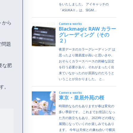
トから
で問題
要な肥
ます。