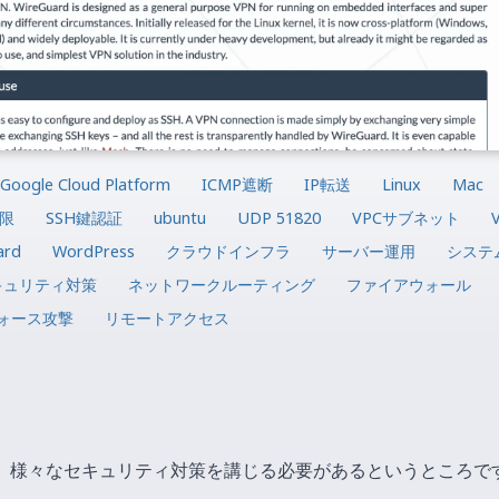
Google Cloud Platform
ICMP遮断
IP転送
Linux
Mac
制限
SSH鍵認証
ubuntu
UDP 51820
VPCサブネット
ard
WordPress
クラウドインフラ
サーバー運用
システ
キュリティ対策
ネットワークルーティング
ファイアウォール
ォース攻撃
リモートアクセス
が、様々なセキュリティ対策を講じる必要があるというところで