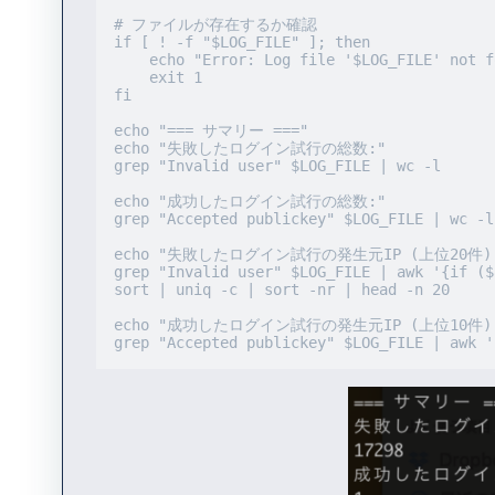
# ファイルが存在するか確認

if [ ! -f "$LOG_FILE" ]; then

    echo "Error: Log file '$LOG_FILE' not found."

    exit 1

fi

echo "=== サマリー ==="

echo "失敗したログイン試行の総数:"

grep "Invalid user" $LOG_FILE | wc -l

echo "成功したログイン試行の総数:"

grep "Accepted publickey" $LOG_FILE | wc -l

echo "失敗したログイン試行の発生元IP (上位20件):
grep "Invalid user" $LOG_FILE | awk '{if ($
sort | uniq -c | sort -nr | head -n 20

echo "成功したログイン試行の発生元IP (上位10件):
grep "Accepted publickey" $LOG_FILE | awk '