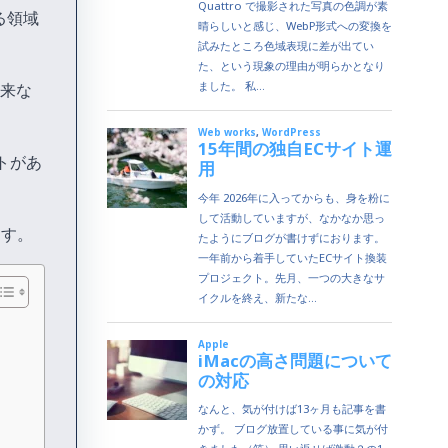
る領域
出来な
トがあ
ます。