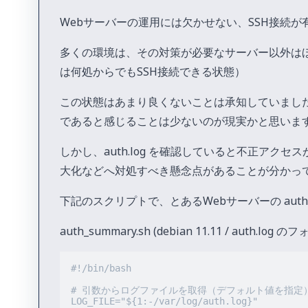
Webサーバーの運用には欠かせない、SSH接続が
多くの環境は、その対策が必要なサーバー以外は
は何処からでもSSH接続できる状態）
この状態はあまり良くないことは承知していました
であると感じることは少ないのが現実かと思いま
しかし、auth.log を確認していると不正ア
大化などへ対処すべき懸念点があることが分かっ
下記のスクリプトで、とあるWebサーバーの aut
auth_summary.sh (debian 11.11 / auth
#!/bin/bash

# 引数からログファイルを取得（デフォルト値を指定）
LOG_FILE="${1:-/var/log/auth.log}"
