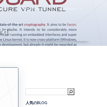
BLOG
k.works®
rd
検索
人気のBLOG