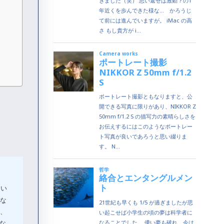
てい
まな
D、
ルな