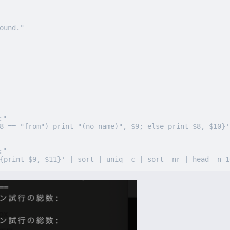
"

8 == "from") print "(no name)", $9; else print $8, $10}' 
"

{print $9, $11}' | sort | uniq -c | sort -nr | head -n 1