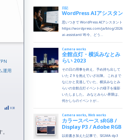
VPN
ム運用
838
す。