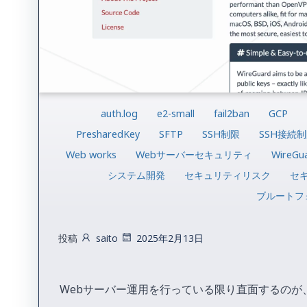
auth.log
e2-small
fail2ban
GCP
PresharedKey
SFTP
SSH制限
SSH接続
Web works
Webサーバーセキュリティ
WireGu
システム開発
セキュリティリスク
セ
ブルートフ
投稿
saito
2025年2月13日
Webサーバー運用を行っている限り直面するの