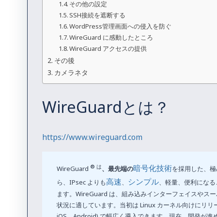
その他の設定
SSH接続を遮断する
WordPress管理画面への侵入を防ぐ
WireGuard に感動したところ
WireGuard アクセスの提供
その後
カメラネタ
WireGuardとは？
https://www.wireguard.com
® は
暗号化技術
WireGuard
、最先端の
を採用した、極
高速
シンプル
ら、IPsec よりも
、
、軽量、便利になる
ます。WireGuard は、組み込みインターフェイスや
状況に適しています。当初は Linux カーネル向けにリリー
iOS、Android) で幅広く導入できます。現在、開