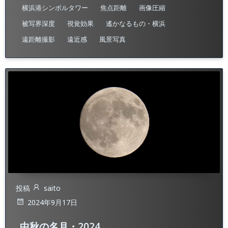
横浜港シンボルタワー
焦点距離
画像圧縮
被写界深度
視覚効果​
遙かなるもの・横浜
遠距離撮影
遠近感
風景写真
投稿
saito
2024年9月17日
中秋の名月・2024