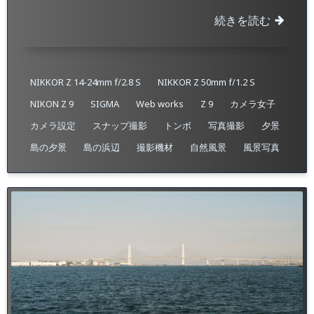
続きを読む
NIKKOR Z 14-24mm f/2.8 S
NIKKOR Z 50mm f/1.2 S
NIKON Z 9
SIGMA
Web works
Z 9
カメラ女子
カメラ設定
スナップ撮影
トンボ
写真撮影
夕景
島の夕景
島の浜辺
撮影機材
自然風景
風景写真