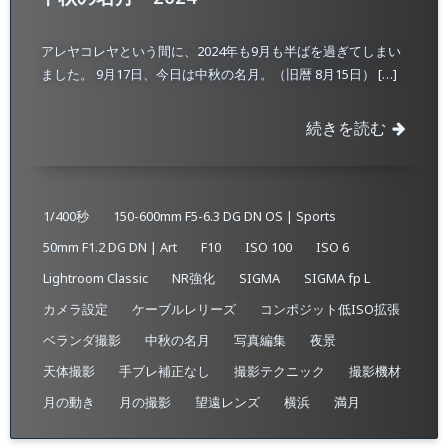
アレヤコレヤという間に、2024年も9月も半ばを過ぎてしまい
ました。 9月17日、今日は中秋の名月。（旧暦 8月15日） […]
続きを読む
1/400秒
150-600mm F5-6.3 DG DN OS | Sports
50mm F1.2 DG DN | Art
F10
ISO 100
ISO 6
Lightroom Classic
NR強化
SIGMA
SIGMA fp L
カメラ設定
ケーブルレリーズ
コンポジット低ISO拡張
ベランダ撮影
中秋の名月
写真編集
夜景
天体撮影
手ブレ補正なし
撮影テクニック
撮影機材
月の動き
月の撮影
望遠レンズ
横浜
満月