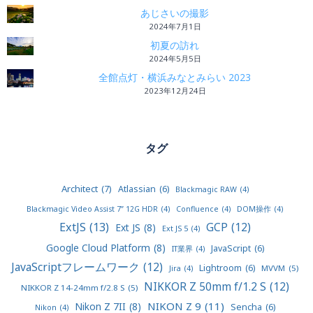
あじさいの撮影
2024年7月1日
初夏の訪れ
2024年5月5日
全館点灯・横浜みなとみらい 2023
2023年12月24日
タグ
Architect
(7)
Atlassian
(6)
Blackmagic RAW
(4)
Blackmagic Video Assist 7” 12G HDR
(4)
Confluence
(4)
DOM操作
(4)
ExtJS
(13)
GCP
(12)
Ext JS
(8)
Ext JS 5
(4)
Google Cloud Platform
(8)
JavaScript
(6)
IT業界
(4)
JavaScriptフレームワーク
(12)
Lightroom
(6)
MVVM
(5)
Jira
(4)
NIKKOR Z 50mm f/1.2 S
(12)
NIKKOR Z 14-24mm f/2.8 S
(5)
NIKON Z 9
(11)
Nikon Z 7II
(8)
Sencha
(6)
Nikon
(4)