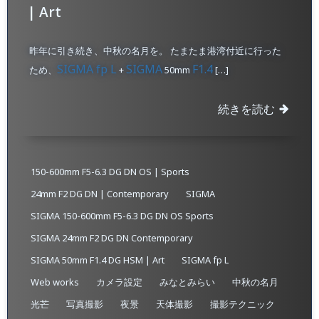
| Art
昨年に引き続き、中秋の名月を。 たまたま港湾付近に行った
SIGMA fp L
SIGMA
F1.4
ため、
+
50mm
[…]
続きを読む
150-600mm F5-6.3 DG DN OS | Sports
24mm F2 DG DN | Contemporary
SIGMA
SIGMA 150-600mm F5-6.3 DG DN OS Sports
SIGMA 24mm F2 DG DN Contemporary
SIGMA 50mm F1.4 DG HSM | Art
SIGMA fp L
Web works
カメラ設定
みなとみらい
中秋の名月
光芒
写真撮影
夜景
天体撮影
撮影テクニック