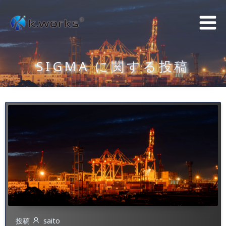
コ
ン
テ
ン
SIGMA に関する投稿
ツ
へ
ス
キ
ッ
プ
投稿
saito