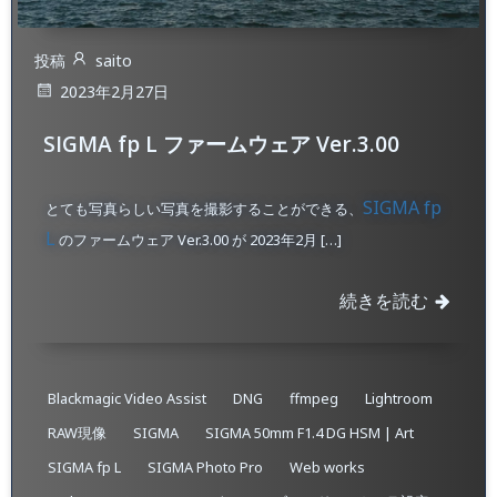
投稿
saito
2023年2月27日
SIGMA fp L ファームウェア Ver.3.00
SIGMA fp
とても写真らしい写真を撮影することができる、
L
のファームウェア Ver.3.00 が 2023年2月 […]
続きを読む
Blackmagic Video Assist
DNG
ffmpeg
Lightroom
RAW現像
SIGMA
SIGMA 50mm F1.4 DG HSM | Art
SIGMA fp L
SIGMA Photo Pro
Web works