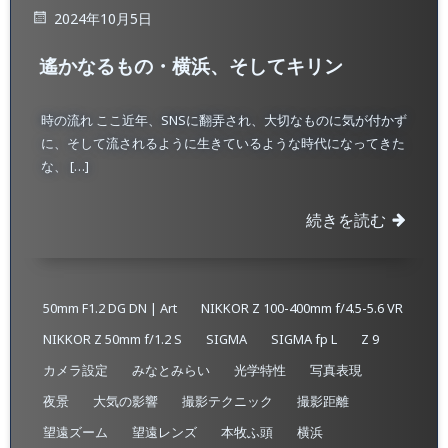
2024年10月5日
遙かなるもの・横浜、そしてキリン
時の流れ ここ近年、SNSに翻弄され、大切なものに気が付かず
に、そして流されるように生きているような時代になってきた
な、 […]
続きを読む
50mm F1.2 DG DN | Art
NIKKOR Z 100-400mm f/4.5-5.6 VR
NIKKOR Z 50mm f/1.2 S
SIGMA
SIGMA fp L
Z 9
カメラ設定
みなとみらい
光学特性
写真表現
夜景
大気の影響
撮影テクニック
撮影距離
望遠ズーム
望遠レンズ
本牧ふ頭
横浜