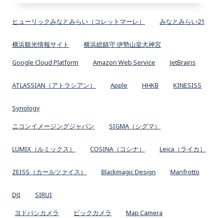
ヒューリックみなとみらい（コレットマーレ）
みなとみらい21
横浜観光情報サイト
横浜総鎮守 伊勢山皇大神宮
Google Cloud Platform
Amazon Web Service
JetBrains
ATLASSIAN（アトラシアン）
Apple
HHKB
KINESISS
Synology
ニコンイメージングジャパン
SIGMA（シグマ）
LUMIX（ルミックス）
COSINA（コシナ）
Leica（ライカ）
ZEISS（カールツァイス）
Blackmagic Design
Manfrotto
DJI
SIRUI
ヨドバシカメラ
ビックカメラ
Map Camera