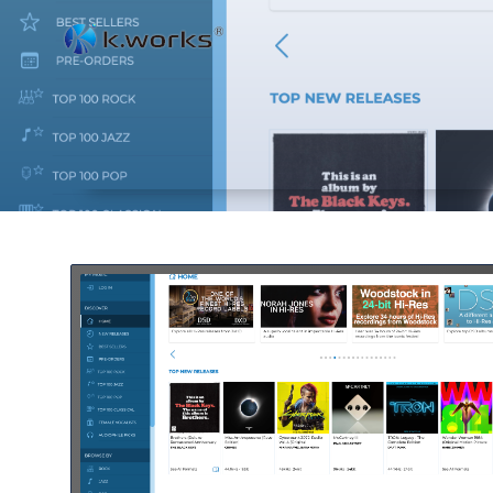
コ
ン
テ
ン
ツ
へ
ス
キ
ッ
プ