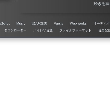
続きを読
aScript
Music
UI/UX改善
Vue.js
Web works
オーディオ
ダウンローダー
ハイレゾ音源
ファイルフォーマット
音楽配