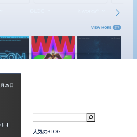
BLOG
k.works®
4月29日
検索
[…]
人気のBLOG