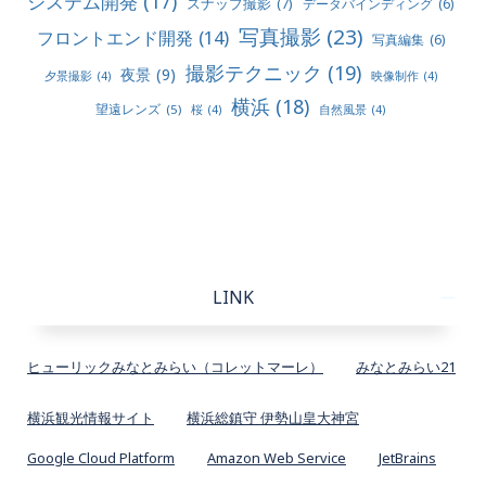
システム開発
(17)
スナップ撮影
(7)
データバインディング
(6)
写真撮影
(23)
フロントエンド開発
(14)
写真編集
(6)
撮影テクニック
(19)
夜景
(9)
夕景撮影
(4)
映像制作
(4)
横浜
(18)
望遠レンズ
(5)
桜
(4)
自然風景
(4)
LINK
ヒューリックみなとみらい（コレットマーレ）
みなとみらい21
横浜観光情報サイト
横浜総鎮守 伊勢山皇大神宮
Google Cloud Platform
Amazon Web Service
JetBrains