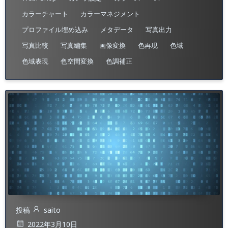
カラーチャート
カラーマネジメント
プロファイル埋め込み​
メタデータ
写真出力
写真比較
写真編集
画像変換
色再現
色域
色域表現
色空間変換
色調補正
投稿
saito
2022年3月10日