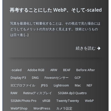
再考することにした WebP、そして-scaled
写真を最適化して軽量化することは、その視点で見た場合には
どうしてもメリットの方が大きく見えます。 技術というもの
は日々進 […]
続きを読む
-scaled
Adobe RGB
ARW
BEAF
Before After
Display P3
DNG
Foveonセンサー
GCP
ICCプロファイル
JPEG
Lightroom
Mac
NEF
RAW
Retinaディスプレイ
SIGMA dp3 Quattro
SIGMA Photo Pro
sRGB
TwentyTwenty
WebP
WebPShop
WordPress
カメラ設定