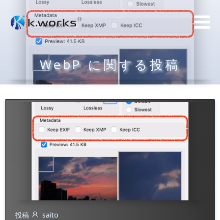
コ
ン
テ
ン
WebP に関する投稿
ツ
へ
ス
キ
ッ
プ
投稿
saito