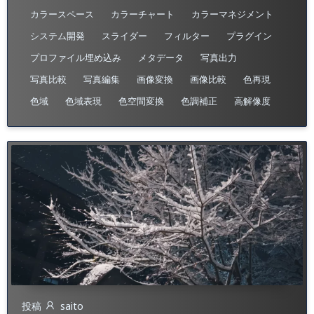
カラースペース
カラーチャート
カラーマネジメント
システム開発
スライダー
フィルター
プラグイン
プロファイル埋め込み​
メタデータ
写真出力
写真比較
写真編集
画像変換
画像比較
色再現
色域
色域表現
色空間変換
色調補正
高解像度
投稿
saito