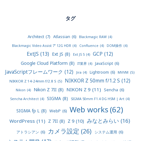
タグ
Architect
(7)
Atlassian
(6)
Blackmagic RAW
(4)
Blackmagic Video Assist 7” 12G HDR
(4)
Confluence
(4)
DOM操作
(4)
ExtJS
(13)
GCP
(12)
Ext JS
(8)
Ext JS 5
(4)
Google Cloud Platform
(8)
JavaScript
(6)
IT業界
(4)
JavaScriptフレームワーク
(12)
Lightroom
(6)
MVVM
(5)
Jira
(4)
NIKKOR Z 50mm f/1.2 S
(12)
NIKKOR Z 14-24mm f/2.8 S
(5)
NIKON Z 9
(11)
Nikon Z 7II
(8)
Sencha
(6)
Nikon
(4)
SIGMA
(8)
Sencha Architect
(4)
SIGMA 50mm F1.4 DG HSM | Art
(4)
Web works
(62)
SIGMA fp L
(8)
WebP
(6)
みなとみらい
(16)
WordPress
(11)
Z 9
(10)
Z 7II
(8)
カメラ設定
(26)
アトラシアン
(6)
システム運用
(6)