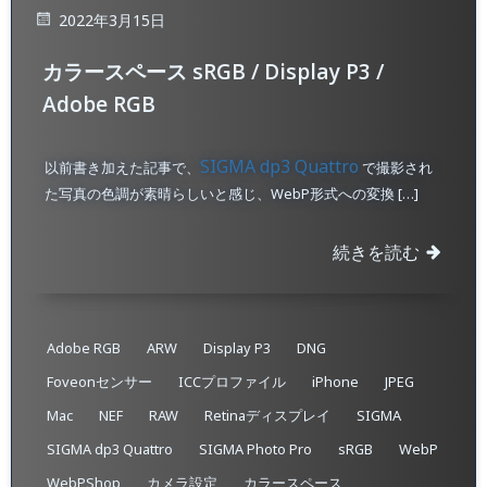
2022年3月15日
カラースペース sRGB / Display P3 /
Adobe RGB
SIGMA dp3 Quattro
以前書き加えた記事で、
で撮影され
た写真の色調が素晴らしいと感じ、WebP形式への変換 […]
続きを読む
Adobe RGB
ARW
Display P3
DNG
Foveonセンサー
ICCプロファイル
iPhone
JPEG
Mac
NEF
RAW
Retinaディスプレイ
SIGMA
SIGMA dp3 Quattro
SIGMA Photo Pro
sRGB
WebP
WebPShop
カメラ設定
カラースペース