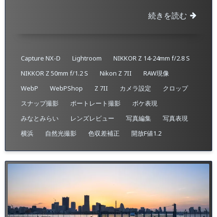
続きを読む
Capture NX-D
Lightroom
NIKKOR Z 14-24mm f/2.8 S
NIKKOR Z 50mm f/1.2 S
Nikon Z 7II
RAW現像
WebP
WebPShop
Z 7II
カメラ設定
クロップ
スナップ撮影
ポートレート撮影
ボケ表現
みなとみらい
レンズレビュー
写真編集
写真表現
横浜
自然光撮影
色収差補正
開放F値1.2