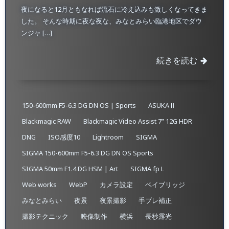
夜になると12月ともなれば流石に冷え込みも激しくなってきま
した。 そんな時期に夜な夜な、みなとみらい臨港地区でダウ
ンジャ […]
続きを読む
150-600mm F5-6.3 DG DN OS | Sports
ASUKAⅡ
Blackmagic RAW
Blackmagic Video Assist 7” 12G HDR
DNG
ISO感度10
Lightroom
SIGMA
SIGMA 150-600mm F5-6.3 DG DN OS Sports
SIGMA 50mm F1.4 DG HSM | Art
SIGMA fp L
Web works
WebP
カメラ設定
ベイブリッジ
みなとみらい
夜景
夜景撮影
手ブレ補正
撮影テクニック
映像制作
横浜
長秒露光