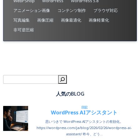
WebPShop
WordPress
WordPress 5.8
アニメーション画像
コンテンツ制作
ブラウザ対応
写真編集
画像圧縮
画像最適化
画像軽量化
非可逆圧縮
検
人気のBLOG