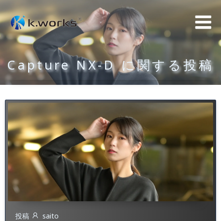
コ
ン
テ
ン
Capture NX-D に関する投稿
ツ
へ
ス
キ
ッ
プ
投稿
saito