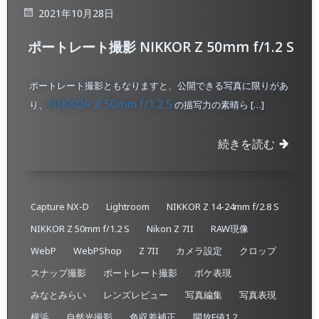
2021年10月28日
ポートレート撮影 NIKKOR Z 50mm f/1.2 S
ポートレート撮影ともなりますと、公開できる写真に限りがあ
NIKKOR Z 50mm f/1.2 S
り、
の描写力の素晴ら […]
続きを読む
Capture NX-D
Lightroom
NIKKOR Z 14-24mm f/2.8 S
NIKKOR Z 50mm f/1.2 S
Nikon Z 7II
RAW現像
WebP
WebPShop
Z 7II
カメラ設定
クロップ
スナップ撮影
ポートレート撮影
ボケ表現
みなとみらい
レンズレビュー
写真編集
写真表現
横浜
自然光撮影
色収差補正
開放F値1.2