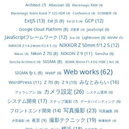
Architect
(7)
Atlassian
(6)
Blackmagic RAW
(4)
Blackmagic Video Assist 7” 12G HDR
(4)
Confluence
(4)
DOM操作
(4)
ExtJS
(13)
GCP
(12)
Ext JS
(8)
Ext JS 5
(4)
Google Cloud Platform
(8)
JavaScript
(6)
IT業界
(4)
JavaScriptフレームワーク
(12)
Lightroom
(6)
MVVM
(5)
Jira
(4)
NIKKOR Z 50mm f/1.2 S
(12)
NIKKOR Z 14-24mm f/2.8 S
(5)
NIKON Z 9
(11)
Nikon Z 7II
(8)
Sencha
(6)
Nikon
(4)
SIGMA
(8)
Sencha Architect
(4)
SIGMA 50mm F1.4 DG HSM | Art
(4)
Web works
(62)
SIGMA fp L
(8)
WebP
(6)
みなとみらい
(16)
WordPress
(11)
Z 9
(10)
Z 7II
(8)
カメラ設定
(26)
アトラシアン
(6)
システム運用
(6)
システム開発
(17)
スナップ撮影
(7)
データバインディング
(6)
写真撮影
(23)
フロントエンド開発
(14)
写真編集
(6)
撮影テクニック
(19)
夜景
(9)
夕景撮影
(4)
映像制作
(4)
横浜
(18)