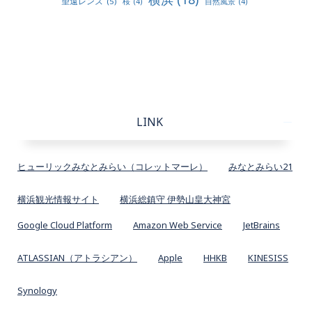
望遠レンズ
(5)
桜
(4)
自然風景
(4)
LINK
ヒューリックみなとみらい（コレットマーレ）
みなとみらい21
横浜観光情報サイト
横浜総鎮守 伊勢山皇大神宮
Google Cloud Platform
Amazon Web Service
JetBrains
ATLASSIAN（アトラシアン）
Apple
HHKB
KINESISS
Synology