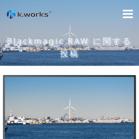
コ
ン
テ
ン
Blackmagic RAW に関する
ツ
へ
投稿
ス
キ
ッ
プ