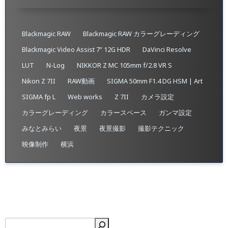
Blackmagic RAW
Blackmagic RAW カラーグレーディング
Blackmagic Video Assist 7” 12G HDR
DaVinci Resolve
LUT
N-Log
NIKKOR Z MC 105mm f/2.8 VR S
Nikon Z 7II
RAW動画
SIGMA 50mm F1.4 DG HSM | Art
SIGMA fp L
Web works
Z 7II
カメラ設定
カラーグレーディング
カラースペース
ガンマ設定
みなとみらい
夜景
夜景撮影
撮影テクニック
映像制作
横浜
検