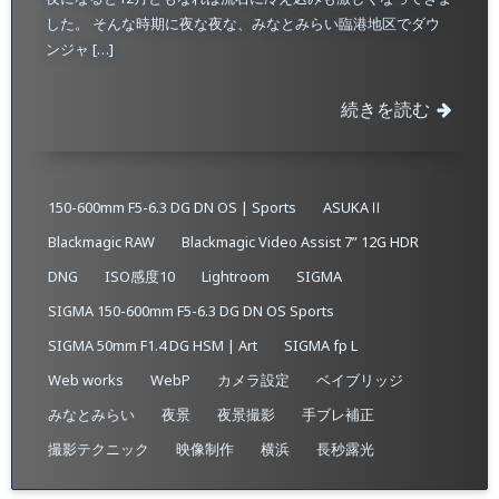
した。 そんな時期に夜な夜な、みなとみらい臨港地区でダウ
ンジャ […]
続きを読む
150-600mm F5-6.3 DG DN OS | Sports
ASUKAⅡ
Blackmagic RAW
Blackmagic Video Assist 7” 12G HDR
DNG
ISO感度10
Lightroom
SIGMA
SIGMA 150-600mm F5-6.3 DG DN OS Sports
SIGMA 50mm F1.4 DG HSM | Art
SIGMA fp L
Web works
WebP
カメラ設定
ベイブリッジ
みなとみらい
夜景
夜景撮影
手ブレ補正
撮影テクニック
映像制作
横浜
長秒露光