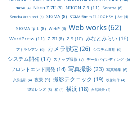
NIKON Z 9
(11)
Nikon Z 7II
(8)
Sencha
(6)
Nikon
(4)
SIGMA
(8)
Sencha Architect
(4)
SIGMA 50mm F1.4 DG HSM | Art
(4)
Web works
(62)
SIGMA fp L
(8)
WebP
(6)
みなとみらい
(16)
WordPress
(11)
Z 9
(10)
Z 7II
(8)
カメラ設定
(26)
アトラシアン
(6)
システム運用
(6)
システム開発
(17)
スナップ撮影
(7)
データバインディング
(6)
写真撮影
(23)
フロントエンド開発
(14)
写真編集
(6)
撮影テクニック
(19)
夜景
(9)
夕景撮影
(4)
映像制作
(4)
横浜
(18)
望遠レンズ
(5)
桜
(4)
自然風景
(4)