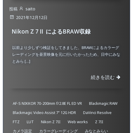
投稿
saito
2021年12月12日
Nikon Z 7Ⅱ によるBRAW収録
以前より少しずつ検証をしてきました、BRAWによるカラーグ
レーディングを昼景映像を元に行いたかったため、日中にみな
とみら […]
続きを読む
AF-S NIKKOR 70-200mm f/2.8E FL ED VR
Blackmagic RAW
Blackmagic Video Assist 7” 12G HDR
DaVinci Resolve
FTZ
LUT
Nikon Z 7II
Web works
Z 7II
カメラ設定
カラーグレーディング
みなとみらい