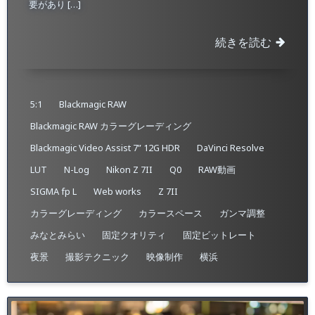
要があり […]
続きを読む
5:1
Blackmagic RAW
Blackmagic RAW カラーグレーディング
Blackmagic Video Assist 7” 12G HDR
DaVinci Resolve
LUT
N-Log
Nikon Z 7II
Q0
RAW動画
SIGMA fp L
Web works
Z 7II
カラーグレーディング
カラースペース
ガンマ調整
みなとみらい
固定クオリティ
固定ビットレート
夜景
撮影テクニック
映像制作
横浜