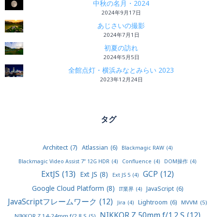
中秋の名月・2024
2024年9月17日
あじさいの撮影
2024年7月1日
初夏の訪れ
2024年5月5日
全館点灯・横浜みなとみらい 2023
2023年12月24日
タグ
Architect
(7)
Atlassian
(6)
Blackmagic RAW
(4)
Blackmagic Video Assist 7” 12G HDR
(4)
Confluence
(4)
DOM操作
(4)
ExtJS
(13)
GCP
(12)
Ext JS
(8)
Ext JS 5
(4)
Google Cloud Platform
(8)
JavaScript
(6)
IT業界
(4)
JavaScriptフレームワーク
(12)
Lightroom
(6)
MVVM
(5)
Jira
(4)
NIKKOR Z 50mm f/1.2 S
(12)
NIKKOR Z 14-24mm f/2.8 S
(5)