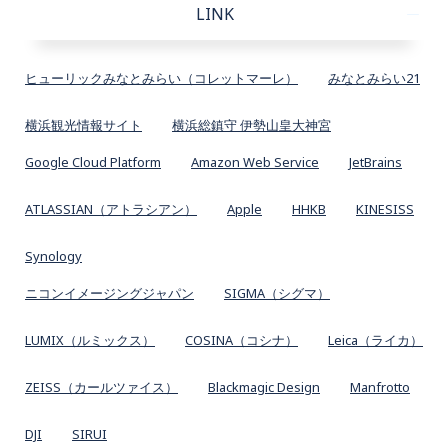
LINK
ヒューリックみなとみらい（コレットマーレ）
みなとみらい21
横浜観光情報サイト
横浜総鎮守 伊勢山皇大神宮
Google Cloud Platform
Amazon Web Service
JetBrains
ATLASSIAN（アトラシアン）
Apple
HHKB
KINESISS
Synology
ニコンイメージングジャパン
SIGMA（シグマ）
LUMIX（ルミックス）
COSINA（コシナ）
Leica（ライカ）
ZEISS（カールツァイス）
Blackmagic Design
Manfrotto
DJI
SIRUI