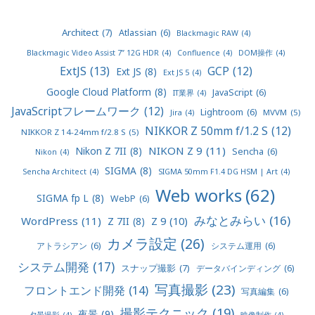
Architect
(7)
Atlassian
(6)
Blackmagic RAW
(4)
Blackmagic Video Assist 7” 12G HDR
(4)
Confluence
(4)
DOM操作
(4)
ExtJS
(13)
GCP
(12)
Ext JS
(8)
Ext JS 5
(4)
Google Cloud Platform
(8)
JavaScript
(6)
IT業界
(4)
JavaScriptフレームワーク
(12)
Lightroom
(6)
MVVM
(5)
Jira
(4)
NIKKOR Z 50mm f/1.2 S
(12)
NIKKOR Z 14-24mm f/2.8 S
(5)
NIKON Z 9
(11)
Nikon Z 7II
(8)
Sencha
(6)
Nikon
(4)
SIGMA
(8)
Sencha Architect
(4)
SIGMA 50mm F1.4 DG HSM | Art
(4)
Web works
(62)
SIGMA fp L
(8)
WebP
(6)
みなとみらい
(16)
WordPress
(11)
Z 9
(10)
Z 7II
(8)
カメラ設定
(26)
アトラシアン
(6)
システム運用
(6)
システム開発
(17)
スナップ撮影
(7)
データバインディング
(6)
写真撮影
(23)
フロントエンド開発
(14)
写真編集
(6)
撮影テクニック
(19)
夜景
(9)
夕景撮影
(4)
映像制作
(4)