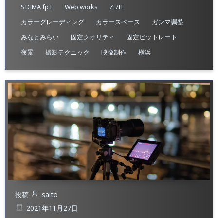
SIGMA fp L
Web works
Z 7II
カラーグレーディング
カラースペース
ガンマ調整
みなとみらい
固定クオリティ
固定ビットレート
夜景
撮影テクニック
映像制作
横浜
投稿
saito
2021年11月27日