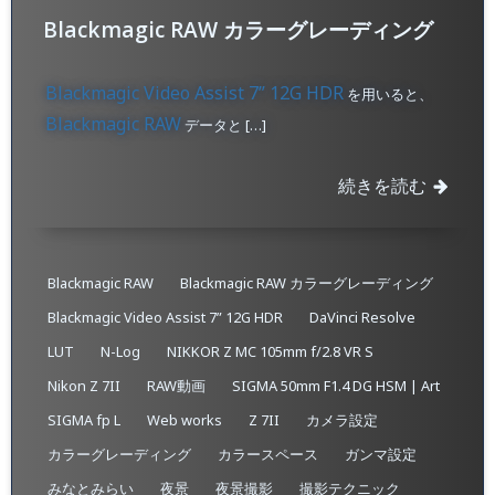
Blackmagic RAW カラーグレーディング
Blackmagic Video Assist 7” 12G HDR
を用いると、
Blackmagic RAW
データと […]
続きを読む
Blackmagic RAW
Blackmagic RAW カラーグレーディング
Blackmagic Video Assist 7” 12G HDR
DaVinci Resolve
LUT
N-Log
NIKKOR Z MC 105mm f/2.8 VR S
Nikon Z 7II
RAW動画
SIGMA 50mm F1.4 DG HSM | Art
SIGMA fp L
Web works
Z 7II
カメラ設定
カラーグレーディング
カラースペース
ガンマ設定
みなとみらい
夜景
夜景撮影
撮影テクニック