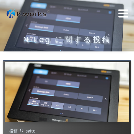
コ
ン
テ
ン
N-Log に関する投稿
ツ
へ
ス
キ
ッ
プ
投稿
saito