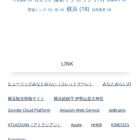
横浜
(18)
望遠レンズ
(5)
桜
(4)
自然風景
(4)
LINK
ヒューリックみなとみらい（コレットマーレ）
みなとみらい21
横浜観光情報サイト
横浜総鎮守 伊勢山皇大神宮
Google Cloud Platform
Amazon Web Service
JetBrains
ATLASSIAN（アトラシアン）
Apple
HHKB
KINESISS
Synology