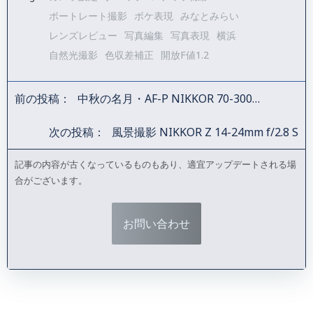
ポートレート撮影
ボケ表現
みなとみらい
レンズレビュー
写真編集
写真表現
横浜
自然光撮影
色収差補正
開放F値1.2
前の投稿：
中秋の名月・AF-P NIKKOR 70-300mm f/4.5-5.6E ED VR
Post
次の投稿：
風景撮影 NIKKOR Z 14-24mm f/2.8 S
navigation
Post
記事の内容が古くなっているものもあり、適宜アップデートされる場
合がございます。
navigation
お問い合わせ