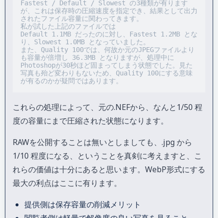
Fastest / Default / Slowest の3種類が有ります
が、これは保存時の圧縮速度を指定でき、結果として出力
されたファイル容量に関わってきます。

私が試した上記のファイルでは

Default 1.1MB だったのに対し、Fastest 1.2MB とな
り、Slowest 1.0MB となっていました。

また、Quality 100では、何故か元のJPEGファイルより
も容量が倍増し 36.3MB となりますが、処理中に
Photoshopが30秒ほど固まってしまう状態でした。見た
写真も殆ど変わりもないため、Quality 100にする意味
が有るのかが疑問ではあります。
これらの処理によって、元の.NEFから、なんと1/50 程
度の容量にまで圧縮された状態になります。
RAWを公開することは無いとしましても、.jpg から
1/10 程度になる、ということを真剣に考えますと、こ
れらの価値は十分にあると思います。WebP形式にする
最大の利点はここに有ります。
提供側は保存容量の削減メリット
閲覧者側は軽量で解像度の良い写真を見ること