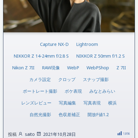
Capture NX-D
Lightroom
NIKKOR Z 14-24mm f/2.8 S
NIKKOR Z 50mm f/1.2 S
Nikon Z 7II
RAW現像
WebP
WebPShop
Z 7II
カメラ設定
クロップ
スナップ撮影
ポートレート撮影
ボケ表現
みなとみらい
レンズレビュー
写真編集
写真表現
横浜
自然光撮影
色収差補正
開放F値1.2
投稿
saito
2021年10月28日
1,856