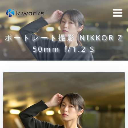
コ
ン
テ
ン
ポートレート撮影 NIKKOR Z
ツ
へ
50mm f/1.2 S
ス
キ
ッ
プ