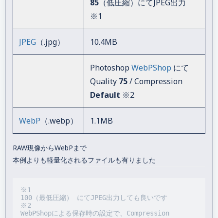
85
（低圧縮）にてJPEG出力
※1
JPEG
（.jpg）
10.4MB
Photoshop
WebPShop
にて
Quality
75
/ Compression
Default
※2
WebP
（.webp）
1.1MB
RAW現像からWebPまで
本例よりも軽量化されるファイルも有りました
※1

100（最低圧縮） にてJPEG出力しても良いです

※2

WebPShopによる保存時の設定で、Compression 