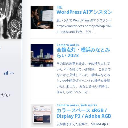
影
585
ただい