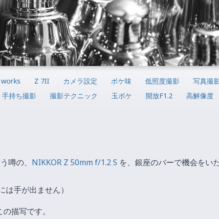
 works
Z 7II
カメラ設定
ボケ味
低照度撮影
写真撮
手持ち撮影
撮影テクニック
玉ボケ
開放F1.2
高解像度
いう噂の、
NIKKOR Z 50mm f/1.2 S
を、銀座のバーで機会をい
には手が出ません）
この描写です。