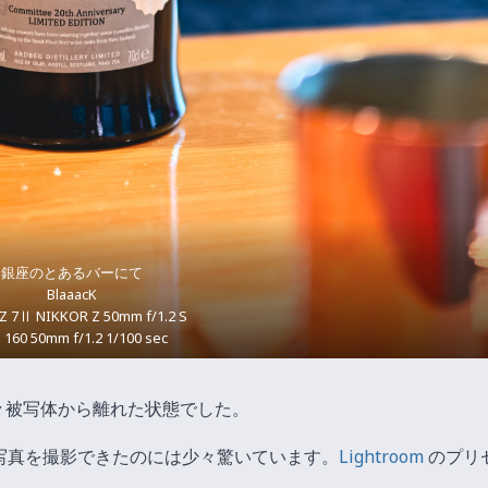
銀座のとあるバーにて
BlaaacK
 Z 7Ⅱ NIKKOR Z 50mm f/1.2 S
 160 50mm f/1.2 1/100 sec
々被写体から離れた状態でした。
写真を撮影できたのには少々驚いています。
Lightroom
のプリ