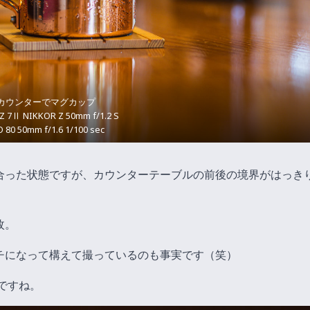
カウンターでマグカップ
 Z 7Ⅱ NIKKOR Z 50mm f/1.2 S
O 80 50mm f/1.6 1/100 sec
合った状態ですが、カウンターテーブルの前後の境界がはっき
枚。
チになって構えて撮っているのも事実です（笑）
ですね。