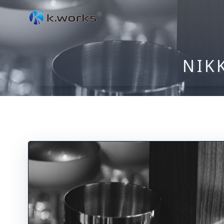
コ
ン
テ
ン
NIK
ツ
へ
ス
キ
ッ
プ