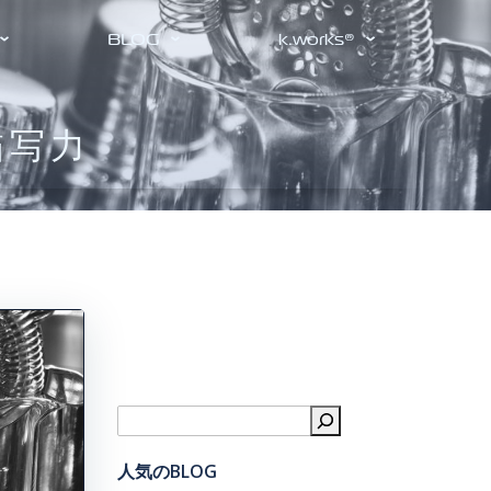
BLOG
k.works®
の描写力
検索
人気のBLOG