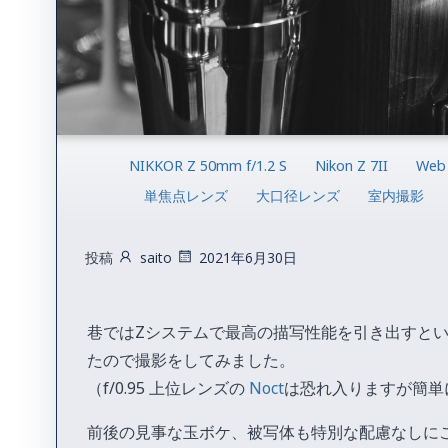
NIKKOR Z 50mm f/1.2 S
Nikon Z 7II
Web
単焦点レンズ
大口径レンズ
室内撮影
投稿
saito
2021年6月30日
巷ではZシステムで最高の描写性能を引き出すと
たので撮影をしてみました。
（f/0.95 上位レンズの
Noct
は恐れ入りますが簡単
前後の見事な玉ボケ、被写体も特別な配慮なしに