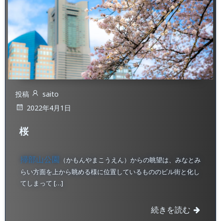
投稿
saito
2022年4月1日
桜
掃部山公園
（かもんやまこうえん）からの眺望は、みなとみ
らい方面を上から眺める様に位置しているもののビル街と化し
てしまって […]
続きを読む