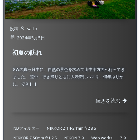
投稿
saito
2024年5月5日
初夏の訪れ
GWの真っ只中に、自然の景色を求めて山中湖方面へ行ってき
ました。 道中、行き帰りともに大渋滞にハマり、何年ぶりか
に、でき […]
続きを読む
NDフィルター
NIKKOR Z 14-24mm f/2.8 S
NIKKOR Z 50mm f/1.2 S
NIKON Z 9
Web works
Z 9