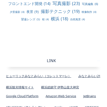
写真撮影
(23)
フロントエンド開発
(14)
写真編集
(6)
撮影テクニック
(19)
夜景
(9)
夕景撮影
(4)
映像制作
(4)
横浜
(18)
望遠レンズ
(5)
桜
(4)
自然風景
(4)
LINK
ヒューリックみなとみらい（コレットマーレ）
みなとみらい21
横浜観光情報サイト
横浜総鎮守 伊勢山皇大神宮
Google Cloud Platform
Amazon Web Service
JetBrains