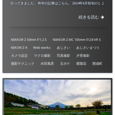
行ってきました。 昨年の記事はこちら。 2024年6月初旬の […]
続きを読む
NIKKOR Z 50mm f/1.2 S
NIKKOR Z MC 105mm f/2.8 VR S
NIKON Z 9
Web works
あじさい
あじさいまつり
カメラ設定
マクロ撮影
写真撮影
夕景撮影
撮影テクニック
水田風景
玉ボケ
紫陽花
開成町