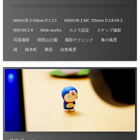
NIKKOR Z 50mm f/1.2 S
NIKKOR Z MC 105mm f/2.8 VR S
NIKON Z 9
Web works
カメラ設定
スナップ撮影
写真撮影
掃部山公園
撮影テクニック
春の風景
桜
桜木町
横浜
自然風景