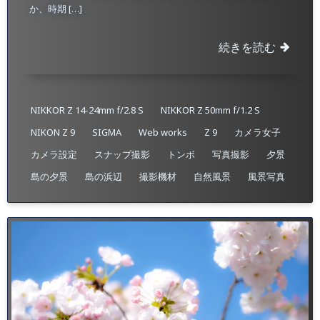
か、時期 […]
続きを読む
NIKKOR Z 14-24mm f/2.8 S
NIKKOR Z 50mm f/1.2 S
NIKON Z 9
SIGMA
Web works
Z 9
カメラ女子
カメラ設定
スナップ撮影
トンボ
写真撮影
夕景
島の夕景
島の浜辺
撮影機材
自然風景
風景写真