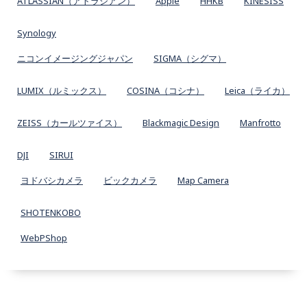
ATLASSIAN（アトラシアン）
Apple
HHKB
KINESISS
Synology
ニコンイメージングジャパン
SIGMA（シグマ）
LUMIX（ルミックス）
COSINA（コシナ）
Leica（ライカ）
ZEISS（カールツァイス）
Blackmagic Design
Manfrotto
DJI
SIRUI
ヨドバシカメラ
ビックカメラ
Map Camera
SHOTENKOBO
WebPShop