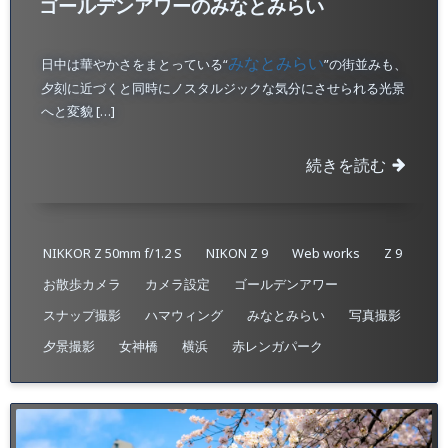
ゴールデンアワーのみなとみらい
みなとみらい
日中は華やかさをまとっている“
”の街並みも、
夕刻に近づくと同時にノスタルジックな気分にさせられる光景
へと変貌 […]
続きを読む
NIKKOR Z 50mm f/1.2 S
NIKON Z 9
Web works
Z 9
お散歩カメラ
カメラ設定
ゴールデンアワー
スナップ撮影
ハマウィング
みなとみらい
写真撮影
夕景撮影
女神橋
横浜
赤レンガパーク