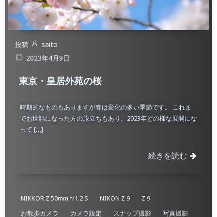
投稿
saito
2023年4月9日
東京・皇居外苑の桜
時期的なものもありますが春は変化の多い季節です。 これま
でお世話になった方の旅立ちもあり、2023年どの様な展開にな
って […]
続きを読む
NIKKOR Z 50mm f/1.2 S
NIKON Z 9
Z 9
お散歩カメラ
カメラ設定
スナップ撮影
写真撮影