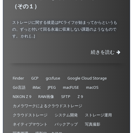
（その１）
ストレージに関する彼是はPCライフが始まってからというも
の、ずっと付いて回る永遠に収束しない課題のようなもので
す。 かれ […]
続きを読む
Finder
GCP
gcsfuse
Google Cloud Storage
Go言語
iMac
JPEG
macFUSE
macOS
NIKON Z 9
RAW画像
SFTP
Z 9
カメラワークによるクラウドストレージ
クラウドストレージ
システム開発
ストレージ運用
ネイティブマウント
バックアップ
写真撮影