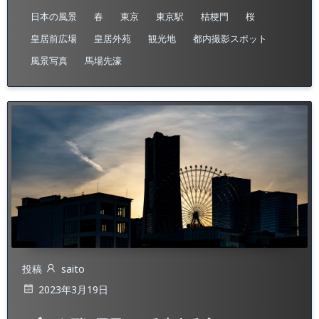
日本の風景
春
東京
東京駅
桔梗門
桜
皇居前広場
皇居外苑
観光地
都内撮影スポット​
風景写真
馬場先濠
投稿
saito
2023年3月19日