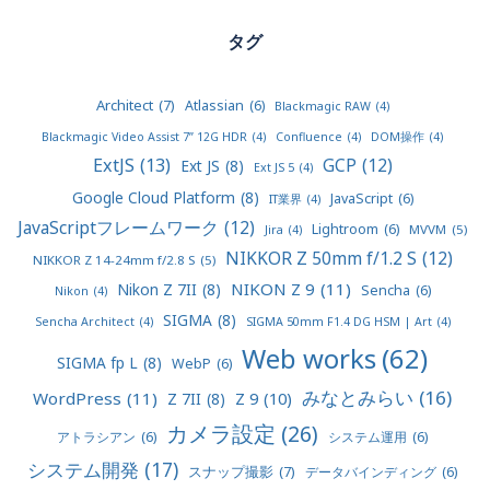
タグ
Architect
(7)
Atlassian
(6)
Blackmagic RAW
(4)
Blackmagic Video Assist 7” 12G HDR
(4)
Confluence
(4)
DOM操作
(4)
ExtJS
(13)
GCP
(12)
Ext JS
(8)
Ext JS 5
(4)
Google Cloud Platform
(8)
JavaScript
(6)
IT業界
(4)
JavaScriptフレームワーク
(12)
Lightroom
(6)
MVVM
(5)
Jira
(4)
NIKKOR Z 50mm f/1.2 S
(12)
NIKKOR Z 14-24mm f/2.8 S
(5)
NIKON Z 9
(11)
Nikon Z 7II
(8)
Sencha
(6)
Nikon
(4)
SIGMA
(8)
Sencha Architect
(4)
SIGMA 50mm F1.4 DG HSM | Art
(4)
Web works
(62)
SIGMA fp L
(8)
WebP
(6)
みなとみらい
(16)
WordPress
(11)
Z 9
(10)
Z 7II
(8)
カメラ設定
(26)
アトラシアン
(6)
システム運用
(6)
システム開発
(17)
スナップ撮影
(7)
データバインディング
(6)