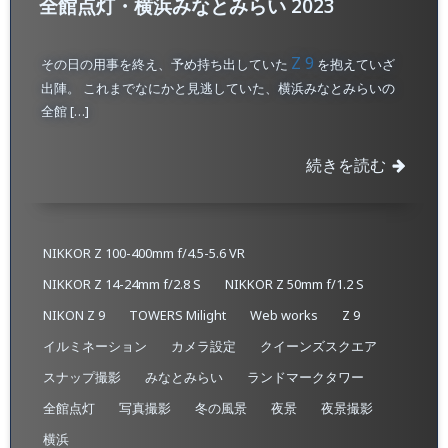
全館点灯・横浜みなとみらい 2023
Z 9
その日の用事を終え、予め持ち出していた
を抱えていざ
出陣。 これまでなにかと見逃していた、横浜みなとみらいの
全館 […]
続きを読む
NIKKOR Z 100-400mm f/4.5-5.6 VR
NIKKOR Z 14-24mm f/2.8 S
NIKKOR Z 50mm f/1.2 S
NIKON Z 9
TOWERS Milight
Web works
Z 9
イルミネーション
カメラ設定
クイーンズスクエア
スナップ撮影
みなとみらい
ランドマークタワー
全館点灯
写真撮影
冬の風景
夜景
夜景撮影
横浜