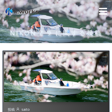
コ
ン
テ
ン
NIKON Z 9 に関する投稿
ツ
へ
ス
キ
ッ
プ
投稿
saito