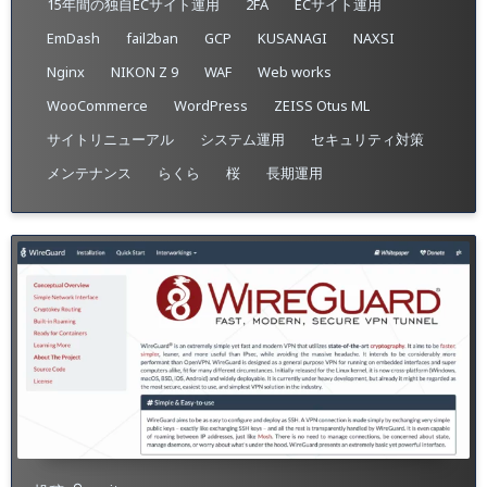
15年間の独自ECサイト運用
2FA
ECサイト運用
EmDash
fail2ban
GCP
KUSANAGI
NAXSI
Nginx
NIKON Z 9
WAF
Web works
WooCommerce
WordPress
ZEISS Otus ML
サイトリニューアル
システム運用
セキュリティ対策
メンテナンス
らくら
桜
長期運用