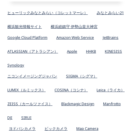
ヒューリックみなとみらい（コレットマーレ）
みなとみらい21
横浜観光情報サイト
横浜総鎮守 伊勢山皇大神宮
Google Cloud Platform
Amazon Web Service
JetBrains
ATLASSIAN（アトラシアン）
Apple
HHKB
KINESISS
Synology
ニコンイメージングジャパン
SIGMA（シグマ）
LUMIX（ルミックス）
COSINA（コシナ）
Leica（ライカ）
ZEISS（カールツァイス）
Blackmagic Design
Manfrotto
DJI
SIRUI
ヨドバシカメラ
ビックカメラ
Map Camera