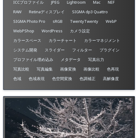
ICCプロファイル
JPEG
Lightroom
Mac
NEF
RAW
Retinaディスプレイ
SIGMA dp3 Quattro
SIGMA Photo Pro
sRGB
TwentyTwenty
WebP
WebPShop
WordPress
カメラ設定
カラースペース
カラーチャート
カラーマネジメント
システム開発
スライダー
フィルター
プラグイン
プロファイル埋め込み​
メタデータ
写真出力
写真比較
写真編集
画像変換
画像比較
色再現
色域
色域表現
色空間変換
色調補正
高解像度