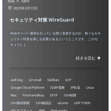
投稿
saito
2025年2月13日
セキュリティ対策 WireGuard
Webサーバー運用を行っている限り直面するのが、様々なセキ
ュリティ対策を講じる必要があるというところです。 このセ
キュリ […]
続きを読む
auth.log
e2-small
fail2ban
GCP
Google Cloud Platform
ICMP遮断
IP転送
Linux
Mac
PresharedKey
SFTP
SSH制限
SSH接続制限
SSH鍵認証
ubuntu
UDP 51820
VPCサブネット
VPN
Web works