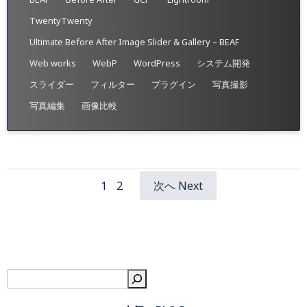
TwentyTwenty
Ultimate Before After Image Slider & Gallery – BEAF
Web works
WebP
WordPress
システム開発
スライダー
フィルター
プラグイン
写真撮影
写真編集
画像比較
Page
Page
1
2
次へ Next
Posts
Posts
navigation
navigation
検