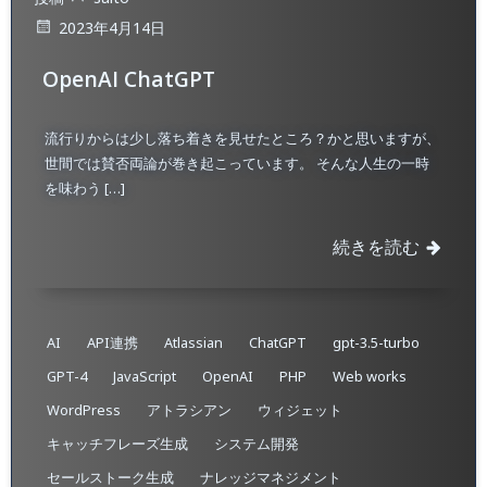
2023年4月14日
OpenAI ChatGPT
流行りからは少し落ち着きを見せたところ？かと思いますが、
世間では賛否両論が巻き起こっています。 そんな人生の一時
を味わう […]
続きを読む
AI
API連携
Atlassian
ChatGPT
gpt-3.5-turbo
GPT-4
JavaScript
OpenAI
PHP
Web works
WordPress
アトラシアン
ウィジェット
キャッチフレーズ生成
システム開発
セールストーク生成
ナレッジマネジメント