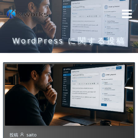
コ
ン
テ
ン
WordPress に関する投稿
ツ
へ
ス
キ
ッ
プ
投稿
saito