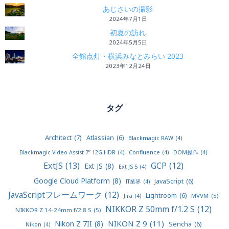
あじさいの撮影
2024年7月1日
初夏の訪れ
2024年5月5日
全館点灯・横浜みなとみらい 2023
2023年12月24日
タグ
Architect
(7)
Atlassian
(6)
Blackmagic RAW
(4)
Blackmagic Video Assist 7” 12G HDR
(4)
Confluence
(4)
DOM操作
(4)
ExtJS
(13)
GCP
(12)
Ext JS
(8)
Ext JS 5
(4)
Google Cloud Platform
(8)
JavaScript
(6)
IT業界
(4)
JavaScriptフレームワーク
(12)
Lightroom
(6)
MVVM
(5)
Jira
(4)
NIKKOR Z 50mm f/1.2 S
(12)
NIKKOR Z 14-24mm f/2.8 S
(5)
NIKON Z 9
(11)
Nikon Z 7II
(8)
Sencha
(6)
Nikon
(4)