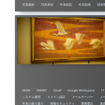
写真撮影
写真表現
年末総括
年末雑感
技術
DKIM
DMARC
Gmail
Google Workspace
I
システム運用
ドメイン認証
メールサーバー
メ
年末の振り返り
情報セキュリティ
業務委託
迷