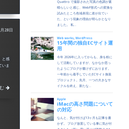
2月28日
」と感
ていま
む