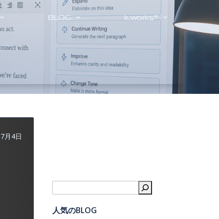
BLOG
k.works®
年7月4日
検索
人気のBLOG