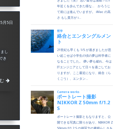
年5月5日
きまし
でき
む