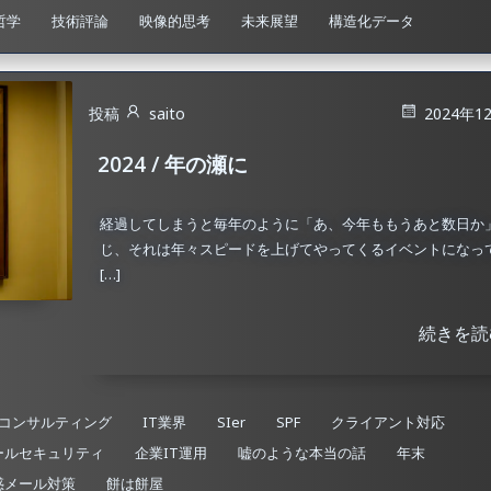
哲学
技術評論
映像的思考
未来展望
構造化データ
投稿
saito
2024年1
2024 / 年の瀬に
経過してしまうと毎年のように「あ、今年ももうあと数日か
じ、それは年々スピードを上げてやってくるイベントになっ
[…]
続きを読
Tコンサルティング
IT業界
SIer
SPF
クライアント対応
ールセキュリティ
企業IT運用
嘘のような本当の話
年末
惑メール対策
餅は餅屋