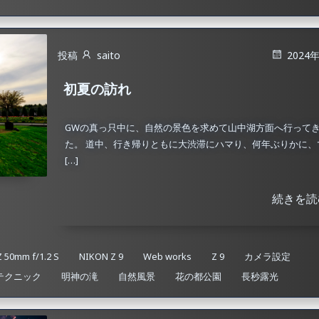
投稿
saito
2024
初夏の訪れ
GWの真っ只中に、自然の景色を求めて山中湖方面へ行って
た。 道中、行き帰りともに大渋滞にハマり、何年ぶりかに、
[…]
続きを読
 50mm f/1.2 S
NIKON Z 9
Web works
Z 9
カメラ設定
テクニック
明神の滝
自然風景
花の都公園
長秒露光