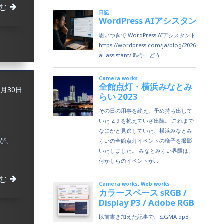
む
2月30日
すが、
む