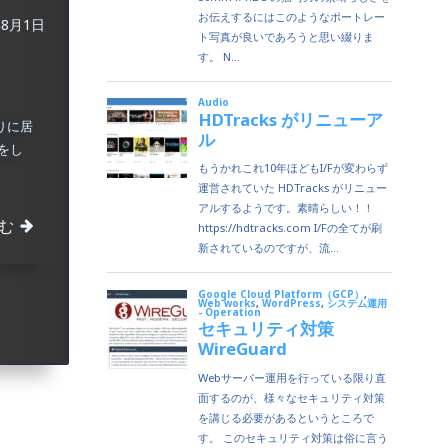
年8月1日
りに居
をし
む