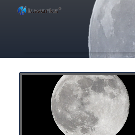
コ
ン
テ
ン
ツ
へ
ス
キ
ッ
プ