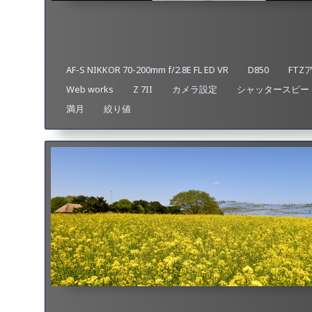
AF-S NIKKOR 70-200mm f/2.8E FL ED VR
D850
FTZ
Web works
Z 7II
カメラ設定
シャッタースピー
満月
絞り値