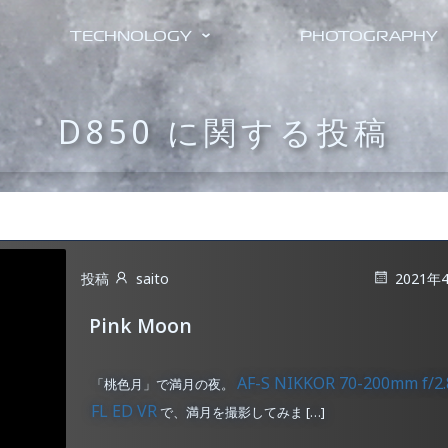
TECHNOLOGY
PHOTOGRAPHY
D850 に関する投稿
投稿
saito
2021年
Pink Moon
AF-S NIKKOR 70-200mm f/2.
「桃色月」で満月の夜。
FL ED VR
で、満月を撮影してみま […]