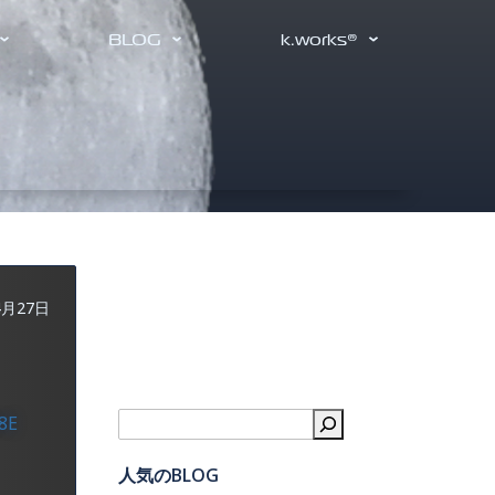
BLOG
k.works®
4月27日
8E
検索
人気のBLOG