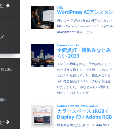
む
ズ
4月20日
価の
む