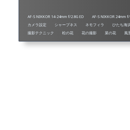
AF-S NIKKOR 14-24mm f/2.8G ED
AF-S NIKKOR 24mm f/
カメラ設定
シャープネス
ネモフィラ
ひたち海
撮影テクニック
松の花
花の撮影
菜の花
風