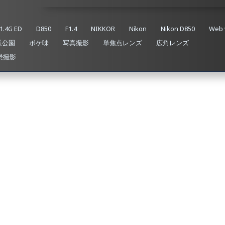
1.4G ED
D850
F1.4
NIKKOR
Nikon
Nikon D850
Web 
浜公園
ボケ味
写真撮影
単焦点レンズ
広角レンズ
景撮影