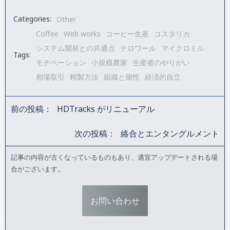
Categories:
Other
Coffee
Web works
コーヒー生産
コスタリカ
システム開発との共通点
テロワール
マイクロミル
Tags:
モチベーション
小規模農家
生産者のやりがい
相場取引
精製方法
組織と個性
経済的自立
前の投稿：
HDTracks がリニューアル
Post
次の投稿：
絡合とエンタングルメント
navigation
Post
記事の内容が古くなっているものもあり、適宜アップデートされる場
合がございます。
navigation
お問い合わせ