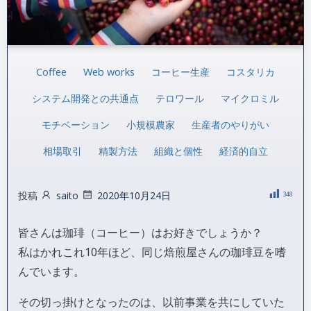
Coffee
Web works
コーヒー生産
コスタリカ
システム開発との共通点
テロワール
マイクロミル
モチベーション
小規模農家
生産者のやりがい
相場取引
精製方法
組織と個性
経済的自立
投稿
saito
2020年10月24日
348
皆さんは珈琲（コーヒー）はお好きでしょうか？
私はかれこれ10年ほど、同じ焙煎屋さんの珈琲豆を嗜
んでいます。
その切っ掛けとなったのは、以前事業を共にしていた