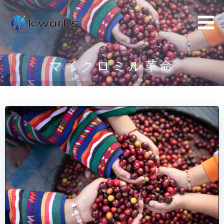
コ
ン
テ
ン
マイクロミル革命
ツ
へ
ス
キ
ッ
プ