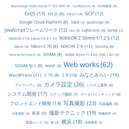
Blackmagic Video Assist 7” 12G HDR
(4)
Confluence
(4)
DOM操作
(4)
ExtJS
(13)
GCP
(12)
Ext JS
(8)
Ext JS 5
(4)
Google Cloud Platform
(8)
JavaScript
(6)
IT業界
(4)
JavaScriptフレームワーク
(12)
Lightroom
(6)
MVVM
(5)
Jira
(4)
NIKKOR Z 50mm f/1.2 S
(12)
NIKKOR Z 14-24mm f/2.8 S
(5)
NIKON Z 9
(11)
Nikon Z 7II
(8)
Sencha
(6)
Nikon
(4)
SIGMA
(8)
Sencha Architect
(4)
SIGMA 50mm F1.4 DG HSM | Art
(4)
Web works
(62)
SIGMA fp L
(8)
WebP
(6)
みなとみらい
(16)
WordPress
(11)
Z 9
(10)
Z 7II
(8)
カメラ設定
(26)
アトラシアン
(6)
システム運用
(6)
システム開発
(17)
スナップ撮影
(7)
データバインディング
(6)
写真撮影
(23)
フロントエンド開発
(14)
写真編集
(6)
撮影テクニック
(19)
夜景
(9)
夕景撮影
(4)
映像制作
(4)
横浜
(18)
望遠レンズ
(5)
桜
(4)
自然風景
(4)