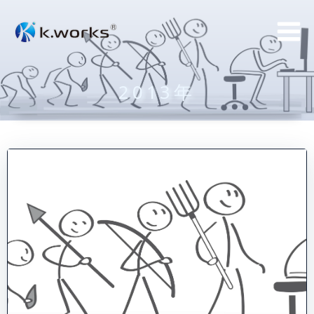
コ
ン
テ
ン
2013年
ツ
へ
ス
キ
ッ
プ