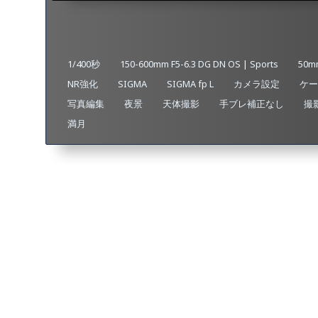
1/400秒
150-600mm F5-6.3 DG DN OS | Sports
50mm
NR強化
SIGMA
SIGMA fp L
カメラ設定
ケー
写真編集
夜景
天体撮影
手ブレ補正なし
撮
満月