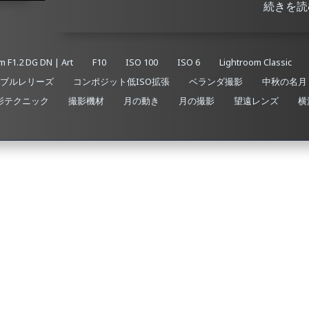
続きを読
 F1.2 DG DN | Art
F10
ISO 100
ISO 6
Lightroom Classic
ブルレリーズ
コンポジット低ISO拡張
ベランダ撮影
中秋の名月
影テクニック
撮影機材
月の動き
月の撮影
望遠レンズ
横