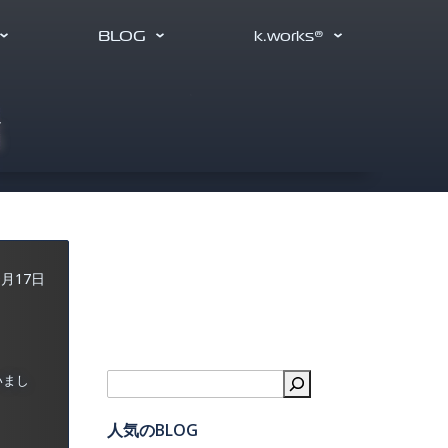
BLOG
k.works®
稿
9月17日
いまし
検索
人気のBLOG