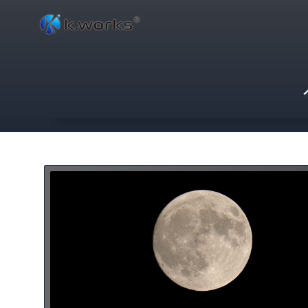
コ
ン
テ
ン
ツ
へ
ス
キ
ッ
プ