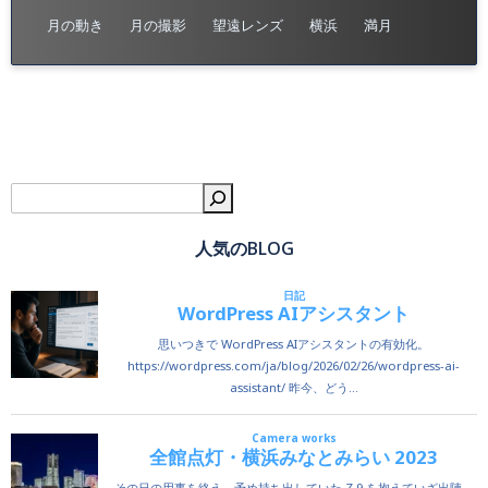
月の動き
月の撮影
望遠レンズ
横浜
満月
検
人気のBLOG