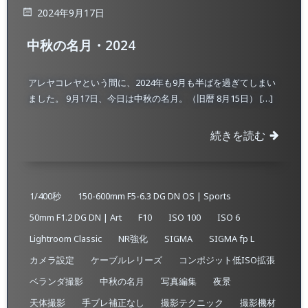
2024年9月17日
中秋の名月・2024
アレヤコレヤという間に、2024年も9月も半ばを過ぎてしまい
ました。 9月17日、今日は中秋の名月。（旧暦 8月15日） […]
続きを読む
1/400秒
150-600mm F5-6.3 DG DN OS | Sports
50mm F1.2 DG DN | Art
F10
ISO 100
ISO 6
Lightroom Classic
NR強化
SIGMA
SIGMA fp L
カメラ設定
ケーブルレリーズ
コンポジット低ISO拡張
ベランダ撮影
中秋の名月
写真編集
夜景
天体撮影
手ブレ補正なし
撮影テクニック
撮影機材