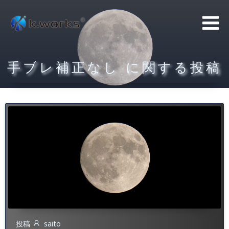
コ
ン
テ
ン
手ブレ補正なし に関する投稿
ツ
へ
ス
キ
ッ
プ
投稿
saito