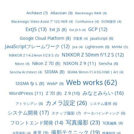
Architect
(7)
Atlassian
(6)
Blackmagic RAW
(4)
Blackmagic Video Assist 7” 12G HDR
(4)
Confluence
(4)
DOM操作
(4)
ExtJS
(13)
GCP
(12)
Ext JS
(8)
Ext JS 5
(4)
Google Cloud Platform
(8)
JavaScript
(6)
IT業界
(4)
JavaScriptフレームワーク
(12)
Lightroom
(6)
MVVM
(5)
Jira
(4)
NIKKOR Z 50mm f/1.2 S
(12)
NIKKOR Z 14-24mm f/2.8 S
(5)
NIKON Z 9
(11)
Nikon Z 7II
(8)
Sencha
(6)
Nikon
(4)
SIGMA
(8)
Sencha Architect
(4)
SIGMA 50mm F1.4 DG HSM | Art
(4)
Web works
(62)
SIGMA fp L
(8)
WebP
(6)
みなとみらい
(16)
WordPress
(11)
Z 9
(10)
Z 7II
(8)
カメラ設定
(26)
アトラシアン
(6)
システム運用
(6)
システム開発
(17)
スナップ撮影
(7)
データバインディング
(6)
写真撮影
(23)
フロントエンド開発
(14)
写真編集
(6)
撮影テクニック
(19)
夜景
(9)
夕景撮影
(4)
映像制作
(4)