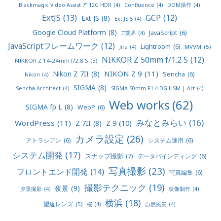
Blackmagic Video Assist 7” 12G HDR
(4)
Confluence
(4)
DOM操作
(4)
ExtJS
(13)
GCP
(12)
Ext JS
(8)
Ext JS 5
(4)
Google Cloud Platform
(8)
JavaScript
(6)
IT業界
(4)
JavaScriptフレームワーク
(12)
Lightroom
(6)
MVVM
(5)
Jira
(4)
NIKKOR Z 50mm f/1.2 S
(12)
NIKKOR Z 14-24mm f/2.8 S
(5)
NIKON Z 9
(11)
Nikon Z 7II
(8)
Sencha
(6)
Nikon
(4)
SIGMA
(8)
Sencha Architect
(4)
SIGMA 50mm F1.4 DG HSM | Art
(4)
Web works
(62)
SIGMA fp L
(8)
WebP
(6)
みなとみらい
(16)
WordPress
(11)
Z 9
(10)
Z 7II
(8)
カメラ設定
(26)
アトラシアン
(6)
システム運用
(6)
システム開発
(17)
スナップ撮影
(7)
データバインディング
(6)
写真撮影
(23)
フロントエンド開発
(14)
写真編集
(6)
撮影テクニック
(19)
夜景
(9)
夕景撮影
(4)
映像制作
(4)
横浜
(18)
望遠レンズ
(5)
桜
(4)
自然風景
(4)