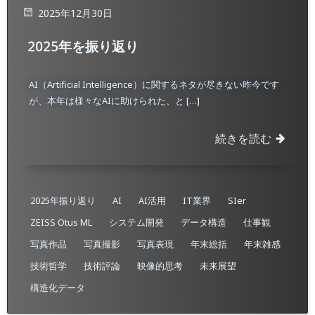
2025年12月30日
2025年を振り返り
AI（Artificial Intelligence）に関するネタが尽きない昨今です
が、本年は様々なAIに助けられた、と […]
続きを読む
2025年振り返り
AI
AI活用
IT業界
SIer
ZEISS Otus ML
システム開発
データ構造
仕事観
写真作品
写真撮影
写真表現
年末総括
年末雑感
技術哲学
技術評論
映像的思考
未来展望
構造化データ