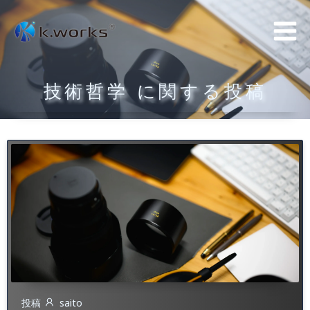
コ
ン
テ
ン
技術哲学 に関する投稿
ツ
へ
ス
キ
ッ
プ
投稿
saito