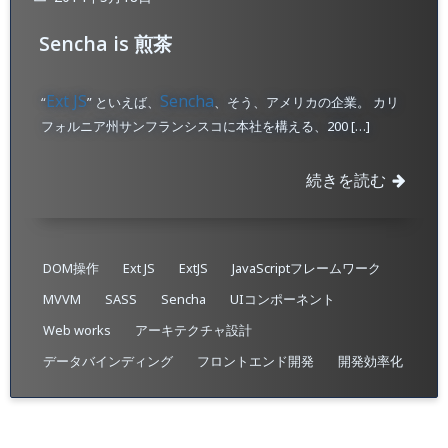
Sencha is 煎茶
Ext JS
Sencha
“
” といえば、
、そう、アメリカの企業。 カリ
フォルニア州サンフランシスコに本社を構える、200 […]
続きを読む
DOM操作
Ext JS
ExtJS
JavaScriptフレームワーク
MVVM
SASS
Sencha
UIコンポーネント
Web works
アーキテクチャ設計
データバインディング
フロントエンド開発
開発効率化