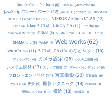
Google Cloud Platform
(8)
JavaScript
(6)
IT業界
(4)
JavaScriptフレームワーク
(12)
Lightroom
(6)
MVVM
(5)
Jira
(4)
NIKKOR Z 50mm f/1.2 S
(12)
NIKKOR Z 14-24mm f/2.8 S
(5)
NIKON Z 9
(11)
Nikon Z 7II
(8)
Sencha
(6)
Nikon
(4)
SIGMA
(8)
Sencha Architect
(4)
SIGMA 50mm F1.4 DG HSM | Art
(4)
Web works
(62)
SIGMA fp L
(8)
WebP
(6)
みなとみらい
(16)
WordPress
(11)
Z 9
(10)
Z 7II
(8)
カメラ設定
(26)
アトラシアン
(6)
システム運用
(6)
システム開発
(17)
スナップ撮影
(7)
データバインディング
(6)
写真撮影
(23)
フロントエンド開発
(14)
写真編集
(6)
撮影テクニック
(19)
夜景
(9)
夕景撮影
(4)
映像制作
(4)
横浜
(18)
望遠レンズ
(5)
桜
(4)
自然風景
(4)