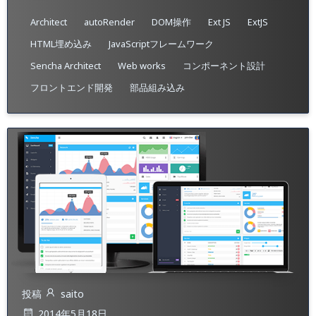
Architect
autoRender
DOM操作
Ext JS
ExtJS
HTML埋め込み
JavaScriptフレームワーク
Sencha Architect
Web works
コンポーネント設計
フロントエンド開発
部品組み込み
投稿
saito
2014年5月18日