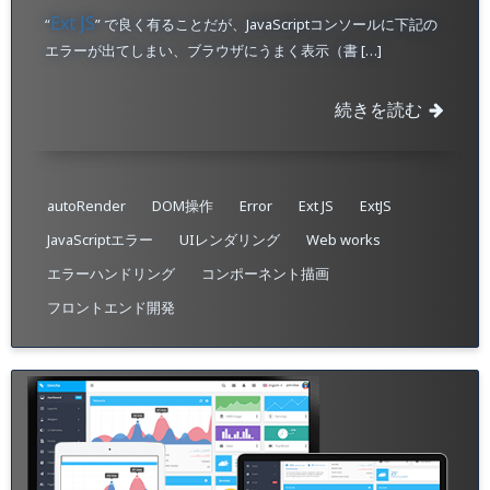
Ext JS
“
” で良く有ることだが、JavaScriptコンソールに下記の
エラーが出てしまい、ブラウザにうまく表示（書 […]
続きを読む
autoRender
DOM操作
Error
Ext JS
ExtJS
JavaScriptエラー
UIレンダリング
Web works
エラーハンドリング
コンポーネント描画
フロントエンド開発