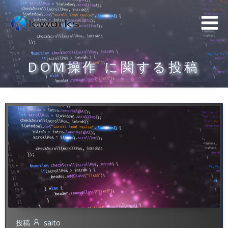
コ
ン
テ
ン
DOM操作 に関する投稿
ツ
へ
ス
キ
ッ
プ
投稿
saito