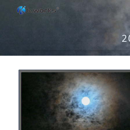
コ
ン
テ
ン
ツ
へ
ス
キ
ッ
プ