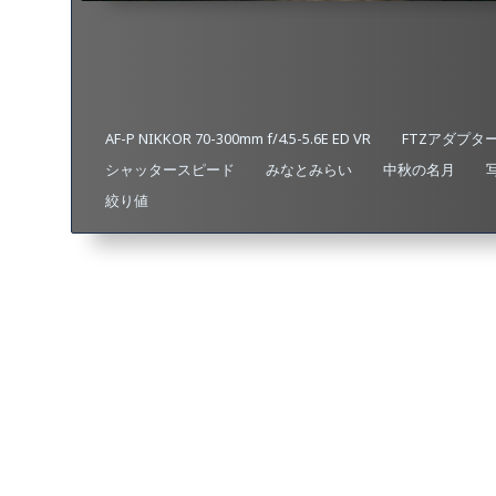
AF-P NIKKOR 70-300mm f/4.5-5.6E ED VR
FTZアダプタ
シャッタースピード
みなとみらい
中秋の名月
絞り値