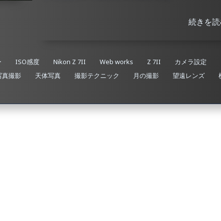
続きを読
ー
ISO感度
Nikon Z 7II
Web works
Z 7II
カメラ設定
写真撮影
天体写真
撮影テクニック
月の撮影
望遠レンズ