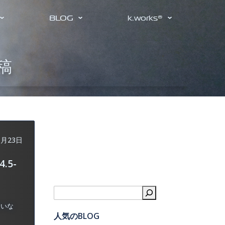
BLOG
k.works®
稿
9月23日
.5-
検索
ていな
人気のBLOG