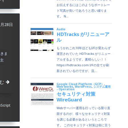
ティ
6月28日
つきま
 主
む
aScript