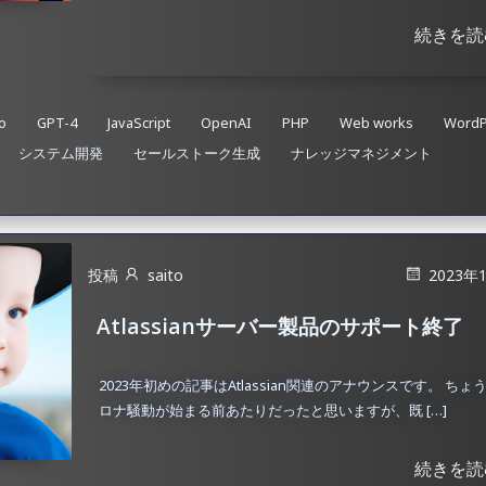
続きを読
o
GPT-4
JavaScript
OpenAI
PHP
Web works
WordP
システム開発
セールストーク生成
ナレッジマネジメント
投稿
saito
2023年
Atlassianサーバー製品のサポート終了
2023年初めの記事はAtlassian関連のアナウンスです。 ちょ
ロナ騒動が始まる前あたりだったと思いますが、既 […]
続きを読