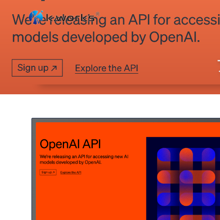
コ
ン
テ
ン
ツ
へ
ス
キ
ッ
プ