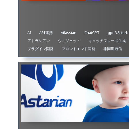
AI
API連携
Atlassian
ChatGPT
gpt-3.5-turb
アトラシアン
ウィジェット
キャッチフレーズ生成
プラグイン開発
フロントエンド開発
非同期通信