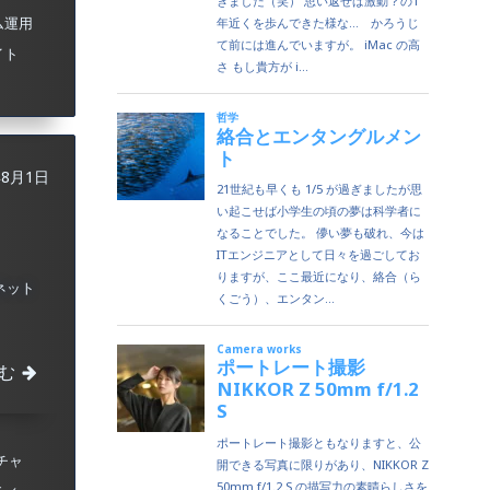
ム運用
イト
年8月1日
ネット
む
チャ