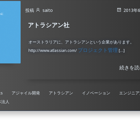
投稿
saito
2013年
アトラシアン社
オーストラリアに、アトラシアンという企業があります。
プロジェクト管理
http://www.atlassian.com/
[…]
続きを読
ks
アジャイル開発
アトラシアン
イノベーション
エンジニア
本法人