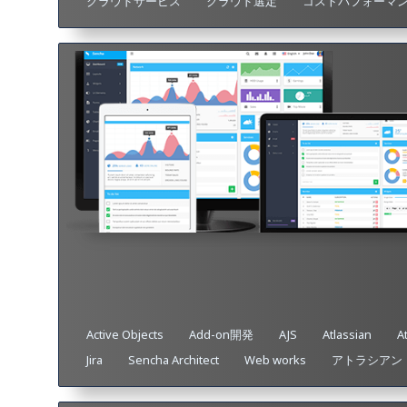
クラウドサービス
クラウド選定
コストパフォーマ
Active Objects
Add-on開発
AJS
Atlassian
A
Jira
Sencha Architect
Web works
アトラシアン