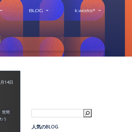
BLOG
k.works®
稿
4月14日
、世間
検索
わう
人気のBLOG