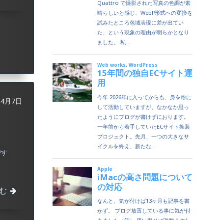
年4月7日
です
む