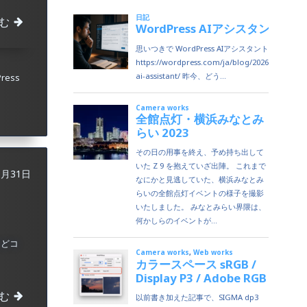
む
ress
1月31日
うどコ
む