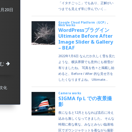
6月20日
む
文化