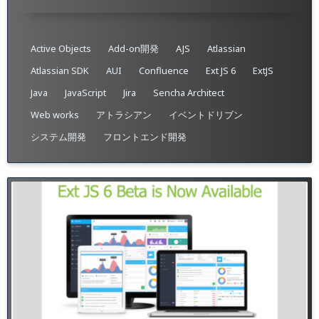
Active Objects
Add-on開発
AJS
Atlassian
Atlassian SDK
AUI
Confluence
Ext JS 6
ExtJS
Java
JavaScript
Jira
Sencha Architect
Web works
アトラシアン
イベントドリブン
システム開発
フロントエンド開発