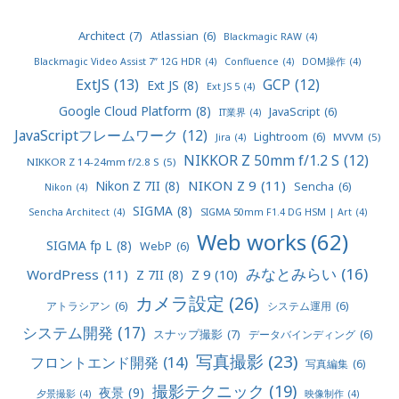
Architect
(7)
Atlassian
(6)
Blackmagic RAW
(4)
Blackmagic Video Assist 7” 12G HDR
(4)
Confluence
(4)
DOM操作
(4)
ExtJS
(13)
GCP
(12)
Ext JS
(8)
Ext JS 5
(4)
Google Cloud Platform
(8)
JavaScript
(6)
IT業界
(4)
JavaScriptフレームワーク
(12)
Lightroom
(6)
MVVM
(5)
Jira
(4)
NIKKOR Z 50mm f/1.2 S
(12)
NIKKOR Z 14-24mm f/2.8 S
(5)
NIKON Z 9
(11)
Nikon Z 7II
(8)
Sencha
(6)
Nikon
(4)
SIGMA
(8)
Sencha Architect
(4)
SIGMA 50mm F1.4 DG HSM | Art
(4)
Web works
(62)
SIGMA fp L
(8)
WebP
(6)
みなとみらい
(16)
WordPress
(11)
Z 9
(10)
Z 7II
(8)
カメラ設定
(26)
アトラシアン
(6)
システム運用
(6)
システム開発
(17)
スナップ撮影
(7)
データバインディング
(6)
写真撮影
(23)
フロントエンド開発
(14)
写真編集
(6)
撮影テクニック
(19)
夜景
(9)
夕景撮影
(4)
映像制作
(4)