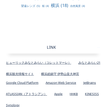
横浜
(18)
望遠レンズ
(5)
桜
(4)
自然風景
(4)
LINK
ヒューリックみなとみらい（コレットマーレ）
みなとみらい21
横浜観光情報サイト
横浜総鎮守 伊勢山皇大神宮
Google Cloud Platform
Amazon Web Service
JetBrains
ATLASSIAN（アトラシアン）
Apple
HHKB
KINESISS
Synology