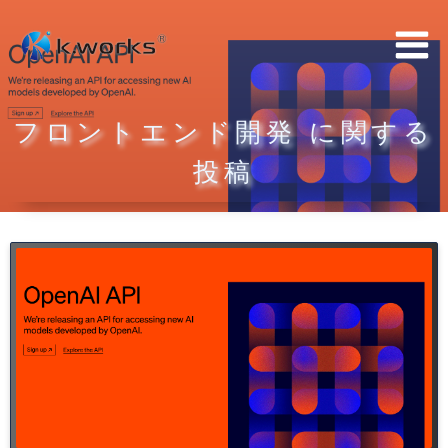
コ
ン
テ
ン
フロントエンド開発 に関する
ツ
へ
投稿
ス
キ
ッ
プ