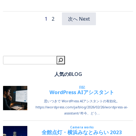
Page
Page
1
2
次へ Next
Posts
Posts
navigation
navigation
検
人気のBLOG