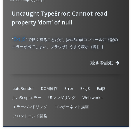
Uncaught TypeError: Cannot read
property ‘dom’ of null
Ext JS
“
” で良く有ることだが、JavaScriptコンソールに下記の
エラーが出てしまい、ブラウザにうまく表示（書 […]
続きを読む
autoRender
DOM操作
Error
Ext JS
ExtJS
JavaScriptエラー
UIレンダリング
Web works
エラーハンドリング
コンポーネント描画
フロントエンド開発