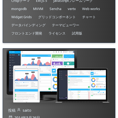
Crispテーマ
Ext JS 5
JavaScriptフレームワーク
mongodb
MVVM
Sencha
vertx
Web works
Widget Grids
グリッドコンポーネント
チャート
データバインディング
テーマビューワー
フロントエンド開発
ライセンス
試用版
投稿
saito
2014年5月26日