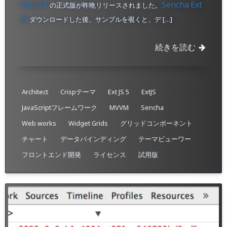
Ext JS 5
Sencha
Ext
の正式版が昨晩リリースされました。
JS
ダウンロードした後、サンプルを覗くと、デ […]
続きを読む
Architect
Crispテーマ
Ext JS 5
ExtJS
JavaScriptフレームワーク
MVVM
Sencha
Web works
Widget Grids
グリッドコンポーネント
チャート
データバインディング
テーマビューワー
フロントエンド開発
ライセンス
試用版