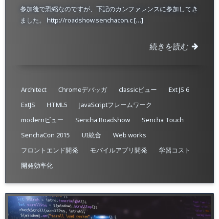
参加後で恐縮なのですが、下記のカンファレンスに参加してき
ました。 http://roadshow.senchacon.c […]
続きを読む
Architect
Chromeデバッガ
classicビュー
Ext JS 6
ExtJS
HTML5
JavaScriptフレームワーク
modernビュー
Sencha Roadshow
Sencha Touch
SenchaCon 2015
UI統合
Web works
フロントエンド開発
モバイルアプリ開発
学習コスト
開発効率化