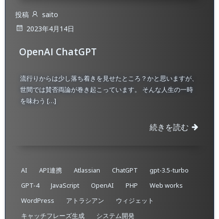
投稿
saito
2023年4月14日
OpenAI ChatGPT
流行りからは少し落ち着きを見せたところ？かと思いますが、
世間では賛否両論が巻き起こっています。 そんな人生の一時
を味わう […]
続きを読む
AI
API連携
Atlassian
ChatGPT
gpt-3.5-turbo
GPT-4
JavaScript
OpenAI
PHP
Web works
WordPress
アトラシアン
ウィジェット
キャッチフレーズ生成
システム開発