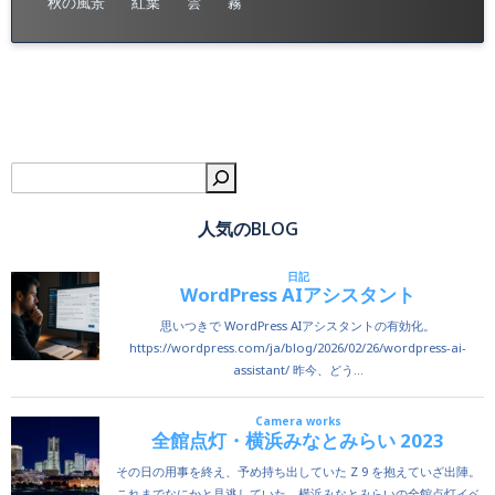
秋の風景
紅葉
雲
霧
検
人気のBLOG