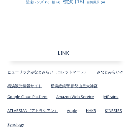
横浜
(18)
望遠レンズ
(5)
桜
(4)
自然風景
(4)
LINK
ヒューリックみなとみらい（コレットマーレ）
みなとみらい21
横浜観光情報サイト
横浜総鎮守 伊勢山皇大神宮
Google Cloud Platform
Amazon Web Service
JetBrains
ATLASSIAN（アトラシアン）
Apple
HHKB
KINESISS
Synology