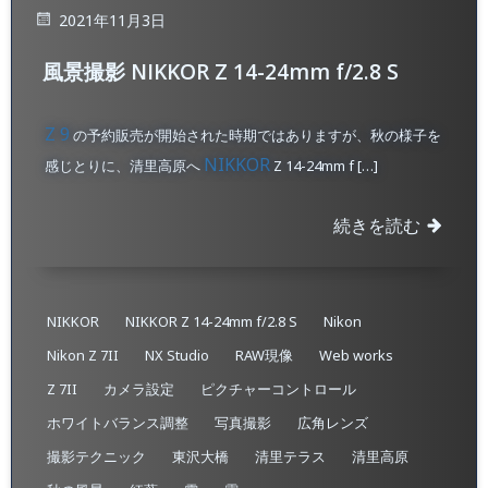
2021年11月3日
風景撮影 NIKKOR Z 14-24mm f/2.8 S
Z 9
の予約販売が開始された時期ではありますが、秋の様子を
NIKKOR
感じとりに、清里高原へ
Z 14-24mm f […]
続きを読む
NIKKOR
NIKKOR Z 14-24mm f/2.8 S
Nikon
Nikon Z 7II
NX Studio
RAW現像
Web works
Z 7II
カメラ設定
ピクチャーコントロール
ホワイトバランス調整
写真撮影
広角レンズ
撮影テクニック
東沢大橋
清里テラス
清里高原