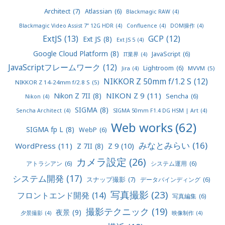
Architect
(7)
Atlassian
(6)
Blackmagic RAW
(4)
Blackmagic Video Assist 7” 12G HDR
(4)
Confluence
(4)
DOM操作
(4)
ExtJS
(13)
GCP
(12)
Ext JS
(8)
Ext JS 5
(4)
Google Cloud Platform
(8)
JavaScript
(6)
IT業界
(4)
JavaScriptフレームワーク
(12)
Lightroom
(6)
MVVM
(5)
Jira
(4)
NIKKOR Z 50mm f/1.2 S
(12)
NIKKOR Z 14-24mm f/2.8 S
(5)
NIKON Z 9
(11)
Nikon Z 7II
(8)
Sencha
(6)
Nikon
(4)
SIGMA
(8)
Sencha Architect
(4)
SIGMA 50mm F1.4 DG HSM | Art
(4)
Web works
(62)
SIGMA fp L
(8)
WebP
(6)
みなとみらい
(16)
WordPress
(11)
Z 9
(10)
Z 7II
(8)
カメラ設定
(26)
アトラシアン
(6)
システム運用
(6)
システム開発
(17)
スナップ撮影
(7)
データバインディング
(6)
写真撮影
(23)
フロントエンド開発
(14)
写真編集
(6)
撮影テクニック
(19)
夜景
(9)
夕景撮影
(4)
映像制作
(4)