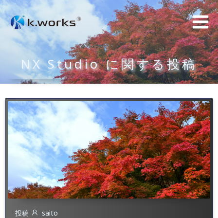
コ
ン
テ
ン
NX Studio に関する投稿
ツ
へ
ス
キ
ッ
プ
投稿
saito