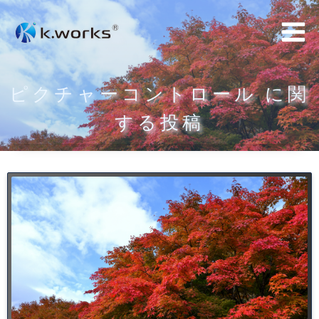
コ
ン
テ
ン
ピクチャーコントロール に関
ツ
へ
する投稿
ス
キ
ッ
プ