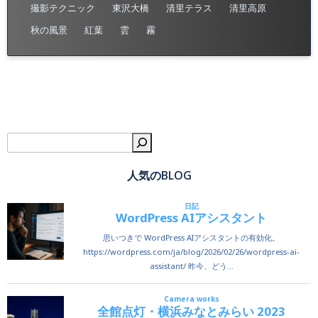
撮影テクニック
東沢大橋
清里テラス
清里高原
秋の風景
紅葉
雲
霧
検
人気のBLOG