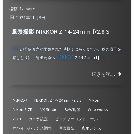
投稿
saito
2021年11月3日
風景撮影 NIKKOR Z 14-24mm f/2.8 S
Z 9
の予約販売が開始された時期ではありますが、秋の様子を
NIKKOR
感じとりに、清里高原へ
Z 14-24mm f […]
続きを読む
NIKKOR
NIKKOR Z 14-24mm f/2.8 S
Nikon
Nikon Z 7II
NX Studio
RAW現像
Web works
Z 7II
カメラ設定
ピクチャーコントロール
ホワイトバランス調整
写真撮影
広角レンズ