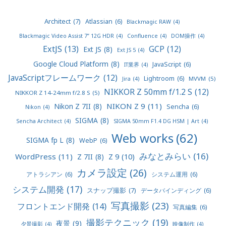
Architect
(7)
Atlassian
(6)
Blackmagic RAW
(4)
Blackmagic Video Assist 7” 12G HDR
(4)
Confluence
(4)
DOM操作
(4)
ExtJS
(13)
GCP
(12)
Ext JS
(8)
Ext JS 5
(4)
Google Cloud Platform
(8)
JavaScript
(6)
IT業界
(4)
JavaScriptフレームワーク
(12)
Lightroom
(6)
MVVM
(5)
Jira
(4)
NIKKOR Z 50mm f/1.2 S
(12)
NIKKOR Z 14-24mm f/2.8 S
(5)
NIKON Z 9
(11)
Nikon Z 7II
(8)
Sencha
(6)
Nikon
(4)
SIGMA
(8)
Sencha Architect
(4)
SIGMA 50mm F1.4 DG HSM | Art
(4)
Web works
(62)
SIGMA fp L
(8)
WebP
(6)
みなとみらい
(16)
WordPress
(11)
Z 9
(10)
Z 7II
(8)
カメラ設定
(26)
アトラシアン
(6)
システム運用
(6)
システム開発
(17)
スナップ撮影
(7)
データバインディング
(6)
写真撮影
(23)
フロントエンド開発
(14)
写真編集
(6)
撮影テクニック
(19)
夜景
(9)
夕景撮影
(4)
映像制作
(4)