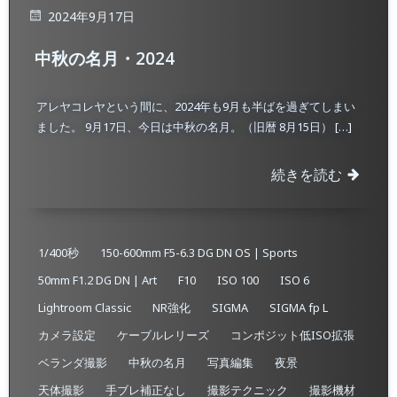
2024年9月17日
中秋の名月・2024
アレヤコレヤという間に、2024年も9月も半ばを過ぎてしまい
ました。 9月17日、今日は中秋の名月。（旧暦 8月15日） […]
続きを読む
1/400秒
150-600mm F5-6.3 DG DN OS | Sports
50mm F1.2 DG DN | Art
F10
ISO 100
ISO 6
Lightroom Classic
NR強化
SIGMA
SIGMA fp L
カメラ設定
ケーブルレリーズ
コンポジット低ISO拡張
ベランダ撮影
中秋の名月
写真編集
夜景
天体撮影
手ブレ補正なし
撮影テクニック
撮影機材