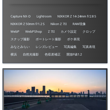
Capture NX-D
Lightroom
NIKKOR Z 14-24mm f/2.8 S
NIKKOR Z 50mm f/1.2 S
Nikon Z 7II
RAW現像
WebP
WebPShop
Z 7II
カメラ設定
クロップ
スナップ撮影
ポートレート撮影
ボケ表現
みなとみらい
レンズレビュー
写真編集
写真表現
横浜
自然光撮影
色収差補正
開放F値1.2