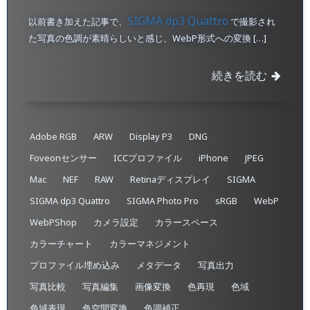
SIGMA dp3 Quattro
以前書き加えた記事で、
で撮影され
た写真の色調が素晴らしいと感じ、WebP形式への変換 […]
続きを読む
Adobe RGB
ARW
Display P3
DNG
Foveonセンサー
ICCプロファイル
iPhone
JPEG
Mac
NEF
RAW
Retinaディスプレイ
SIGMA
SIGMA dp3 Quattro
SIGMA Photo Pro
sRGB
WebP
WebPShop
カメラ設定
カラースペース
カラーチャート
カラーマネジメント
プロファイル埋め込み​
メタデータ
写真出力
写真比較
写真編集
画像変換
色再現
色域
色域表現
色空間変換
色調補正