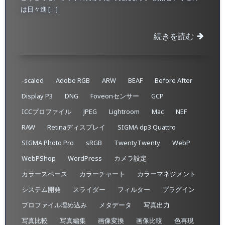
は日々進 […]
続きを読む
-scaled
Adobe RGB
ARW
BEAF
Before After
Display P3
DNG
Foveonセンサー
GCP
ICCプロファイル
JPEG
Lightroom
Mac
NEF
RAW
Retinaディスプレイ
SIGMA dp3 Quattro
SIGMA Photo Pro
sRGB
TwentyTwenty
WebP
WebPShop
WordPress
カメラ設定
カラースペース
カラーチャート
カラーマネジメント
システム開発
スライダー
フィルター
プラグイン
プロファイル埋め込み​
メタデータ
写真出力
写真比較
写真編集
画像変換
画像比較
色再現