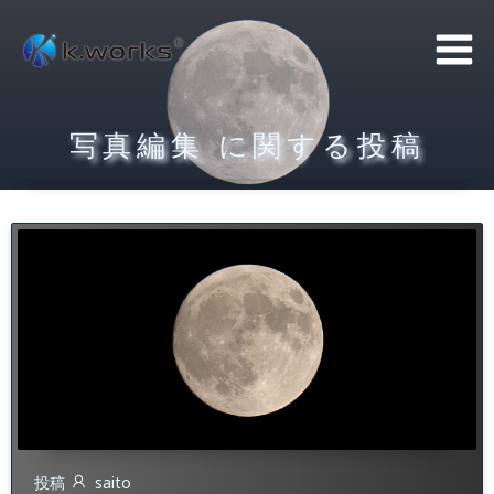
コ
ン
テ
ン
写真編集 に関する投稿
ツ
へ
ス
キ
ッ
プ
投稿
saito