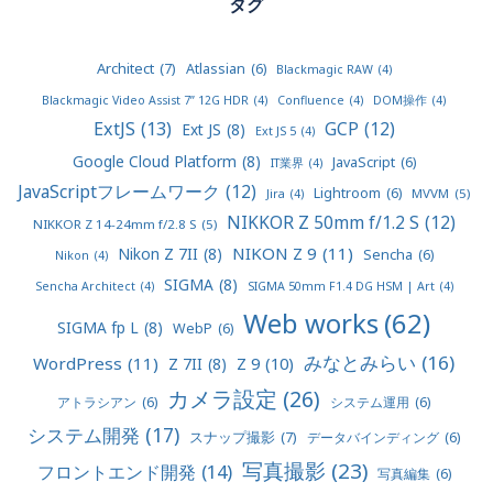
タグ
Architect
(7)
Atlassian
(6)
Blackmagic RAW
(4)
Blackmagic Video Assist 7” 12G HDR
(4)
Confluence
(4)
DOM操作
(4)
ExtJS
(13)
GCP
(12)
Ext JS
(8)
Ext JS 5
(4)
Google Cloud Platform
(8)
JavaScript
(6)
IT業界
(4)
JavaScriptフレームワーク
(12)
Lightroom
(6)
MVVM
(5)
Jira
(4)
NIKKOR Z 50mm f/1.2 S
(12)
NIKKOR Z 14-24mm f/2.8 S
(5)
NIKON Z 9
(11)
Nikon Z 7II
(8)
Sencha
(6)
Nikon
(4)
SIGMA
(8)
Sencha Architect
(4)
SIGMA 50mm F1.4 DG HSM | Art
(4)
Web works
(62)
SIGMA fp L
(8)
WebP
(6)
みなとみらい
(16)
WordPress
(11)
Z 9
(10)
Z 7II
(8)
カメラ設定
(26)
アトラシアン
(6)
システム運用
(6)
システム開発
(17)
スナップ撮影
(7)
データバインディング
(6)
写真撮影
(23)
フロントエンド開発
(14)
写真編集
(6)