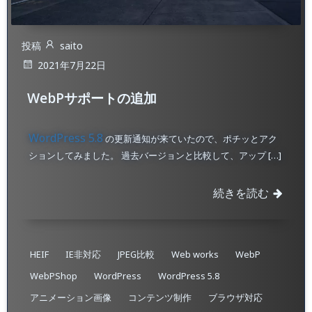
投稿
saito
2021年7月22日
WebPサポートの追加
WordPress 5.8
の更新通知が来ていたので、ポチッとアク
ションしてみました。 過去バージョンと比較して、アップ […]
続きを読む
HEIF
IE非対応
JPEG比較
Web works
WebP
WebPShop
WordPress
WordPress 5.8
アニメーション画像
コンテンツ制作
ブラウザ対応