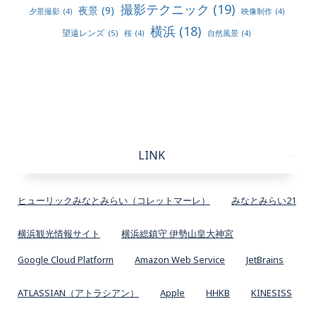
撮影テクニック
(19)
夜景
(9)
夕景撮影
(4)
映像制作
(4)
横浜
(18)
望遠レンズ
(5)
桜
(4)
自然風景
(4)
LINK
ヒューリックみなとみらい（コレットマーレ）
みなとみらい21
横浜観光情報サイト
横浜総鎮守 伊勢山皇大神宮
Google Cloud Platform
Amazon Web Service
JetBrains
ATLASSIAN（アトラシアン）
Apple
HHKB
KINESISS