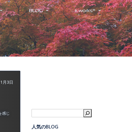
BLOG
k.works®
11月3日
検索
を感じ
人気のBLOG