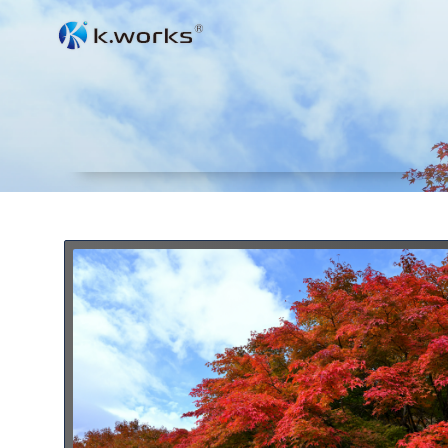
コ
ン
テ
ン
ツ
へ
ス
キ
ッ
プ