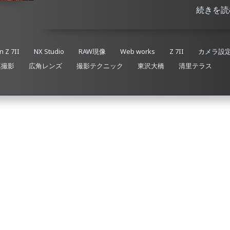
続きを読
n Z 7II
NX Studio
RAW現像
Web works
Z 7II
カメラ設
真撮影
広角レンズ
撮影テクニック
東沢大橋
清里テラス