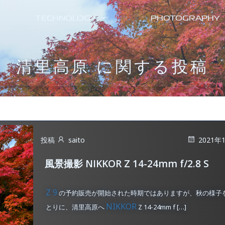
TECHNOLOGY
PHOTOGRAPHY
清里高原 に関する投稿
投稿
saito
2021年
風景撮影 NIKKOR Z 14-24mm f/2.8 S
Z 9
の予約販売が開始された時期ではありますが、秋の様子
NIKKOR
とりに、清里高原へ
Z 14-24mm f […]