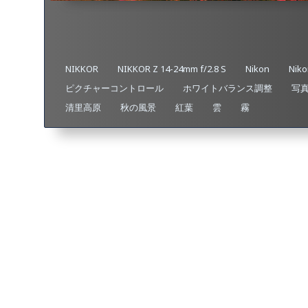
NIKKOR
NIKKOR Z 14-24mm f/2.8 S
Nikon
Niko
ピクチャーコントロール
ホワイトバランス調整
写
清里高原
秋の風景
紅葉
雲
霧