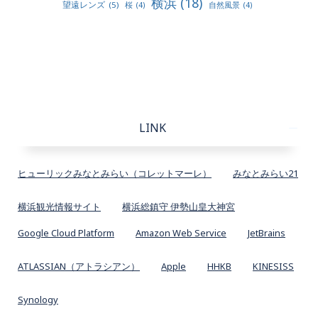
横浜
(18)
望遠レンズ
(5)
桜
(4)
自然風景
(4)
LINK
ヒューリックみなとみらい（コレットマーレ）
みなとみらい21
横浜観光情報サイト
横浜総鎮守 伊勢山皇大神宮
Google Cloud Platform
Amazon Web Service
JetBrains
ATLASSIAN（アトラシアン）
Apple
HHKB
KINESISS
Synology