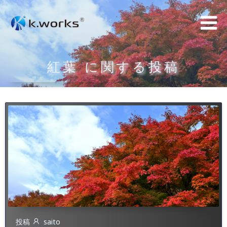
コ
ン
テ
ン
紅葉 に関する投稿
ツ
へ
ス
キ
ッ
プ
投稿
saito