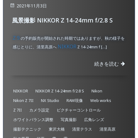
2021年11月3日
風景撮影 NIKKOR Z 14-24mm f/2.8 S
Z 9
の予約販売が開始された時期ではありますが、秋の様子を
NIKKOR
感じとりに、清里高原へ
Z 14-24mm f […]
続きを読む
NIKKOR
NIKKOR Z 14-24mm f/2.8 S
Nikon
Nikon Z 7II
NX Studio
RAW現像
Web works
Z 7II
カメラ設定
ピクチャーコントロール
ホワイトバランス調整
写真撮影
広角レンズ
撮影テクニック
東沢大橋
清里テラス
清里高原