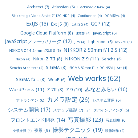
Architect
(7)
Atlassian
(6)
Blackmagic RAW
(4)
Blackmagic Video Assist 7” 12G HDR
(4)
Confluence
(4)
DOM操作
(4)
ExtJS
(13)
GCP
(12)
Ext JS
(8)
Ext JS 5
(4)
Google Cloud Platform
(8)
JavaScript
(6)
IT業界
(4)
JavaScriptフレームワーク
(12)
Lightroom
(6)
MVVM
(5)
Jira
(4)
NIKKOR Z 50mm f/1.2 S
(12)
NIKKOR Z 14-24mm f/2.8 S
(5)
NIKON Z 9
(11)
Nikon Z 7II
(8)
Sencha
(6)
Nikon
(4)
SIGMA
(8)
Sencha Architect
(4)
SIGMA 50mm F1.4 DG HSM | Art
(4)
Web works
(62)
SIGMA fp L
(8)
WebP
(6)
みなとみらい
(16)
WordPress
(11)
Z 9
(10)
Z 7II
(8)
カメラ設定
(26)
アトラシアン
(6)
システム運用
(6)
システム開発
(17)
スナップ撮影
(7)
データバインディング
(6)
写真撮影
(23)
フロントエンド開発
(14)
写真編集
(6)
撮影テクニック
(19)
夜景
(9)
夕景撮影
(4)
映像制作
(4)