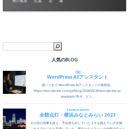
秋の風景
紅葉
雲
霧
検
人気のBLOG