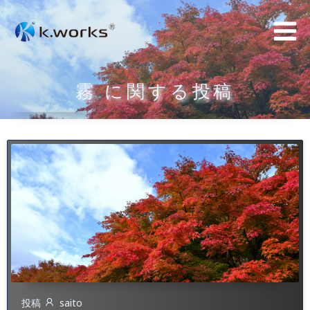
コ
ン
テ
ン
霧 に関する投稿
ツ
へ
ス
キ
ッ
プ
投稿
saito