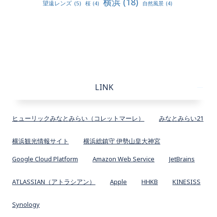
横浜
(18)
望遠レンズ
(5)
桜
(4)
自然風景
(4)
LINK
ヒューリックみなとみらい（コレットマーレ）
みなとみらい21
横浜観光情報サイト
横浜総鎮守 伊勢山皇大神宮
Google Cloud Platform
Amazon Web Service
JetBrains
ATLASSIAN（アトラシアン）
Apple
HHKB
KINESISS
Synology