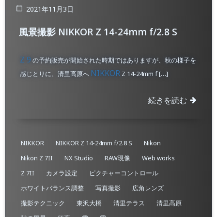
2021年11月3日
風景撮影 NIKKOR Z 14-24mm f/2.8 S
Z 9
の予約販売が開始された時期ではありますが、秋の様子を
NIKKOR
感じとりに、清里高原へ
Z 14-24mm f […]
続きを読む
NIKKOR
NIKKOR Z 14-24mm f/2.8 S
Nikon
Nikon Z 7II
NX Studio
RAW現像
Web works
Z 7II
カメラ設定
ピクチャーコントロール
ホワイトバランス調整
写真撮影
広角レンズ
撮影テクニック
東沢大橋
清里テラス
清里高原