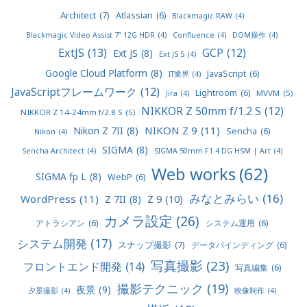
Architect
(7)
Atlassian
(6)
Blackmagic RAW
(4)
Blackmagic Video Assist 7” 12G HDR
(4)
Confluence
(4)
DOM操作
(4)
ExtJS
(13)
GCP
(12)
Ext JS
(8)
Ext JS 5
(4)
Google Cloud Platform
(8)
JavaScript
(6)
IT業界
(4)
JavaScriptフレームワーク
(12)
Lightroom
(6)
MVVM
(5)
Jira
(4)
NIKKOR Z 50mm f/1.2 S
(12)
NIKKOR Z 14-24mm f/2.8 S
(5)
NIKON Z 9
(11)
Nikon Z 7II
(8)
Sencha
(6)
Nikon
(4)
SIGMA
(8)
Sencha Architect
(4)
SIGMA 50mm F1.4 DG HSM | Art
(4)
Web works
(62)
SIGMA fp L
(8)
WebP
(6)
みなとみらい
(16)
WordPress
(11)
Z 9
(10)
Z 7II
(8)
カメラ設定
(26)
アトラシアン
(6)
システム運用
(6)
システム開発
(17)
スナップ撮影
(7)
データバインディング
(6)
写真撮影
(23)
フロントエンド開発
(14)
写真編集
(6)
撮影テクニック
(19)
夜景
(9)
夕景撮影
(4)
映像制作
(4)