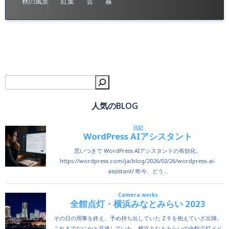
秋の風景
紅葉
雲
霧
検
人気のBLOG