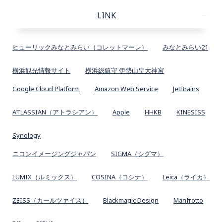
LINK
ヒューリックみなとみらい（コレットマーレ）
みなとみらい21
横浜観光情報サイト
横浜総鎮守 伊勢山皇大神宮
Google Cloud Platform
Amazon Web Service
JetBrains
ATLASSIAN（アトラシアン）
Apple
HHKB
KINESISS
Synology
ニコンイメージングジャパン
SIGMA（シグマ）
LUMIX（ルミックス）
COSINA（コシナ）
Leica（ライカ）
ZEISS（カールツァイス）
Blackmagic Design
Manfrotto