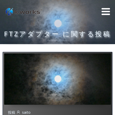
コ
ン
テ
ン
FTZアダプター に関する投稿
ツ
へ
ス
キ
ッ
プ
投稿
saito