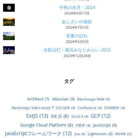
中秋の名月・2024
2024年9月17日
あじさいの撮影
2024年7月1日
初夏の訪れ
2024年5月5日
全館点灯・横浜みなとみらい 2023
2023年12月24日
タグ
Architect
(7)
Atlassian
(6)
Blackmagic RAW
(4)
Blackmagic Video Assist 7” 12G HDR
(4)
Confluence
(4)
DOM操作
(4)
ExtJS
(13)
GCP
(12)
Ext JS
(8)
Ext JS 5
(4)
Google Cloud Platform
(8)
JavaScript
(6)
IT業界
(4)
JavaScriptフレームワーク
(12)
Lightroom
(6)
MVVM
(5)
Jira
(4)