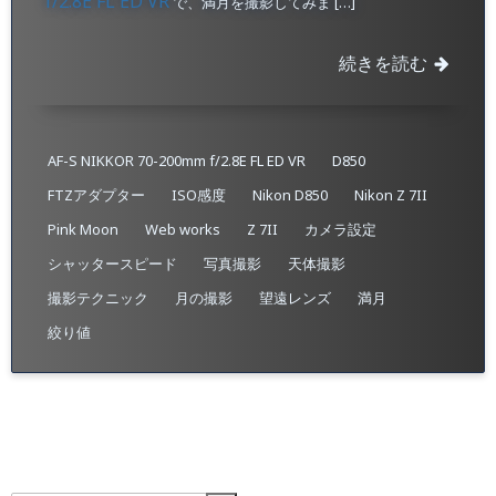
f/2.8E FL ED VR
で、満月を撮影してみま […]
続きを読む
AF-S NIKKOR 70-200mm f/2.8E FL ED VR
D850
FTZアダプター
ISO感度
Nikon D850
Nikon Z 7II
Pink Moon
Web works
Z 7II
カメラ設定
シャッタースピード
写真撮影
天体撮影
撮影テクニック
月の撮影
望遠レンズ
満月
絞り値