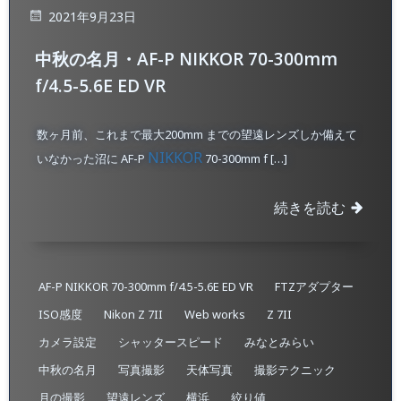
2021年9月23日
中秋の名月・AF-P NIKKOR 70-300mm
f/4.5-5.6E ED VR
数ヶ月前、これまで最大200mm までの望遠レンズしか備えて
NIKKOR
いなかった沼に AF-P
70-300mm f […]
続きを読む
AF-P NIKKOR 70-300mm f/4.5-5.6E ED VR
FTZアダプター
ISO感度
Nikon Z 7II
Web works
Z 7II
カメラ設定
シャッタースピード
みなとみらい
中秋の名月
写真撮影
天体写真
撮影テクニック
月の撮影
望遠レンズ
横浜
絞り値