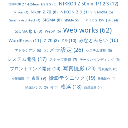
NIKKOR Z 50mm f/1.2 S
(12)
NIKKOR Z 14-24mm f/2.8 S
(5)
NIKON Z 9
(11)
Nikon Z 7II
(8)
Sencha
(6)
Nikon
(4)
SIGMA
(8)
Sencha Architect
(4)
SIGMA 50mm F1.4 DG HSM | Art
(4)
Web works
(62)
SIGMA fp L
(8)
WebP
(6)
みなとみらい
(16)
WordPress
(11)
Z 9
(10)
Z 7II
(8)
カメラ設定
(26)
アトラシアン
(6)
システム運用
(6)
システム開発
(17)
スナップ撮影
(7)
データバインディング
(6)
写真撮影
(23)
フロントエンド開発
(14)
写真編集
(6)
撮影テクニック
(19)
夜景
(9)
夕景撮影
(4)
映像制作
(4)
横浜
(18)
望遠レンズ
(5)
桜
(4)
自然風景
(4)