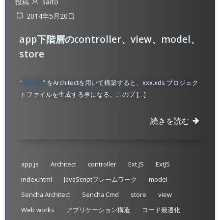
投稿
saito
2014年5月20日
app下階層のcontroller、view、model、
store
Ext JS
“
” をArchitectを用いて構築すると、xxx.xds プロジェク
トファイルを生成する事になる。このプ […]
続きを読む
app.js
Architect
controller
Ext JS
ExtJS
index.html
JavaScriptフレームワーク
model
Sencha Architect
Sencha Cmd
store
view
Web works
アプリケーション構造
コード最適化