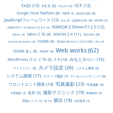
ExtJS
(13)
GCP
(12)
Ext JS
(8)
Ext JS 5
(4)
Google Cloud Platform
(8)
JavaScript
(6)
IT業界
(4)
JavaScriptフレームワーク
(12)
Lightroom
(6)
MVVM
(5)
Jira
(4)
NIKKOR Z 50mm f/1.2 S
(12)
NIKKOR Z 14-24mm f/2.8 S
(5)
NIKON Z 9
(11)
Nikon Z 7II
(8)
Sencha
(6)
Nikon
(4)
SIGMA
(8)
Sencha Architect
(4)
SIGMA 50mm F1.4 DG HSM | Art
(4)
Web works
(62)
SIGMA fp L
(8)
WebP
(6)
みなとみらい
(16)
WordPress
(11)
Z 9
(10)
Z 7II
(8)
カメラ設定
(26)
アトラシアン
(6)
システム運用
(6)
システム開発
(17)
スナップ撮影
(7)
データバインディング
(6)
写真撮影
(23)
フロントエンド開発
(14)
写真編集
(6)
撮影テクニック
(19)
夜景
(9)
夕景撮影
(4)
映像制作
(4)
横浜
(18)
望遠レンズ
(5)
桜
(4)
自然風景
(4)