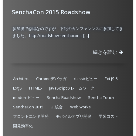
SenchaCon 2015 Roadshow
参加後で恐縮なのですが、下記のカンファレンスに参加してき
ました。 http://roadshow.senchacon.c […]
続きを読む
Architect
Chromeデバッガ
classicビュー
Ext JS 6
ExtJS
HTML5
JavaScriptフレームワーク
modernビュー
Sencha Roadshow
Sencha Touch
SenchaCon 2015
UI統合
Web works
フロントエンド開発
モバイルアプリ開発
学習コスト
開発効率化