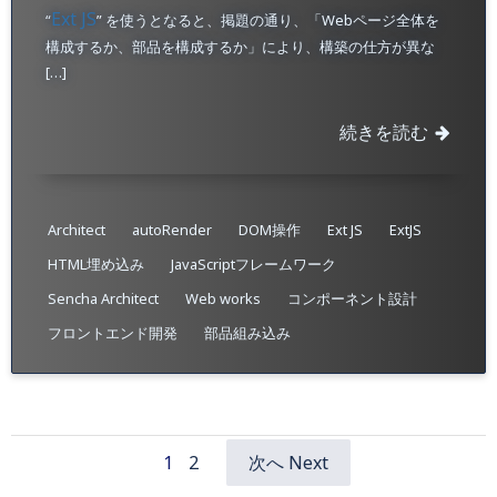
Ext JS
“
” を使うとなると、掲題の通り、「Webページ全体を
構成するか、部品を構成するか」により、構築の仕方が異な
[…]
続きを読む
Architect
autoRender
DOM操作
Ext JS
ExtJS
HTML埋め込み
JavaScriptフレームワーク
Sencha Architect
Web works
コンポーネント設計
フロントエンド開発
部品組み込み
Page
Page
1
2
次へ Next
Posts
Posts