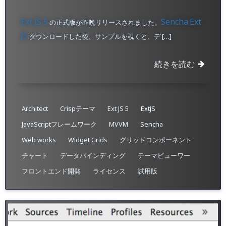
Ext JS 5
Sencha
Ext
の正式版が昨晩リリースされました。
JS
ダウンロードした後、サンプルを覗くと、デ […]
続きを読む
Architect
Crispテーマ
Ext JS 5
ExtJS
JavaScriptフレームワーク
MVVM
Sencha
Web works
Widget Grids
グリッドコンポーネント
チャート
データバインディング
テーマビューワー
フロントエンド開発
ライセンス
試用版