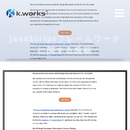
コ
ン
テ
ン
JavaScriptフレームワーク
ツ
へ
に関する投稿
ス
キ
ッ
プ