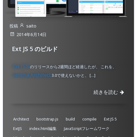
投稿
saito
2014年6月14日
Ext JS 5 のビルド
Ext JS 5
のリリースから2週間ほど経過したが、 これを、
Sencha Architect
3.0で使えないかと、 […]
続きを読む
Architect
bootstrap.js
build
compile
Ext JS 5
ExtJS
index.html編集
JavaScriptフレームワーク