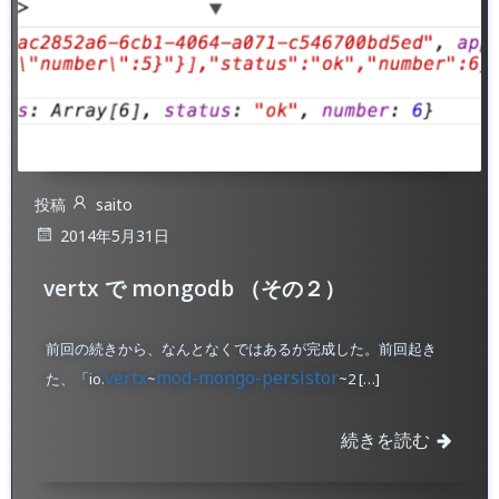
投稿
saito
2014年5月31日
vertx で mongodb （その２）
前回の続きから、なんとなくではあるが完成した。前回起き
vertx
mod-mongo-persistor
た、「io.
~
~2 […]
続きを読む