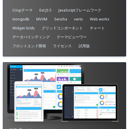
Crispテーマ
Ext JS 5
JavaScriptフレームワーク
mongodb
MVVM
Sencha
vertx
Web works
Widget Grids
グリッドコンポーネント
チャート
データバインディング
テーマビューワー
フロントエンド開発
ライセンス
試用版